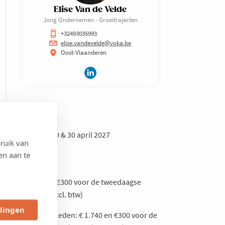
Elise Van de Velde
Jong Ondernemen - Groeitrajecten
+32493035993
elise.vandevelde@voka.be
Oost-Vlaanderen
Wanneer
Kick-off: 29 & 30 april 2027
ruik van
en aan te
Prijs
€1.440 en €300 voor de tweedaagse
kick-off (excl. btw)
llingen
niet Voka-leden: € 1.740 en €300 voor de