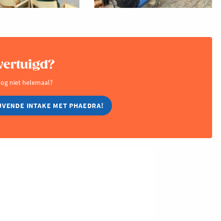
vertuigd?
og niet helemaal?
IJVENDE INTAKE MET PHAEDRA!