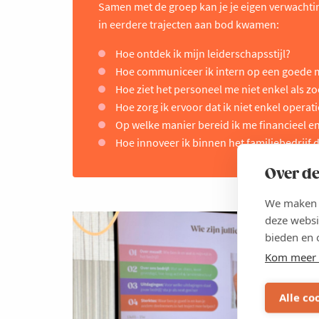
Samen met de groep kan je je eigen verwachting
in eerdere trajecten aan bod kwamen:
Hoe ontdek ik mijn leiderschapsstijl?
Hoe communiceer ik intern op een goede 
Hoe ziet het personeel me niet enkel als z
Hoe zorg ik ervoor dat ik niet enkel operat
Op welke manier bereid ik me financieel e
Hoe innoveer ik binnen het familiebedrijf d
Over de
We maken g
deze websi
P
bieden en 
Kom meer 
De 
Alle co