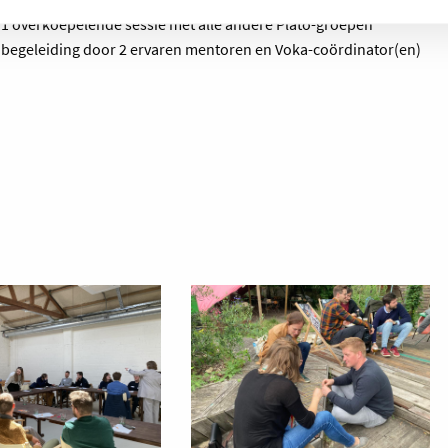
1 overkoepelende sessie met alle andere Plato-groepen
begeleiding door 2 ervaren mentoren en Voka-coördinator(en)