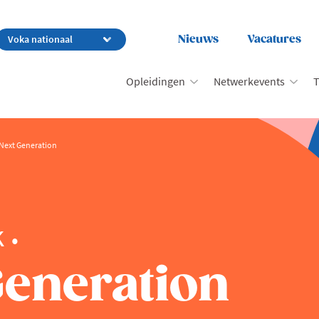
Nieuws
Vacatures
Opleidingen
Netwerkevents
T
 Next Generation
k
Generation