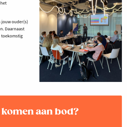
 het
n jouw ouder(s)
en. Daarnaast
s toekomstig
n komen aan bod?