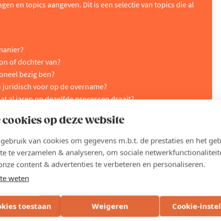
en en topics aangeven. Dit is een selectie van topics die al
manier?
oon of dochter van?
ioneel bezig ben?
n juridisch voor op de overname?
at al jaren op dezelfde processen draait?
 cookies op deze website
ebruik van cookies om gegevens m.b.t. de prestaties en het geb
te te verzamelen & analyseren, om sociale netwerkfunctionaliteit
raktisch
onze content & advertenties te verbeteren en personaliseren.
te weten
kick-off vindt plaats op 29 & 30 april 2027.
Nadien volgen/volgt
okies toestaan
Weigeren
Cookie-inste
9 maandelijkse sessies, verspreid over 1 jaar
1 informele sessie