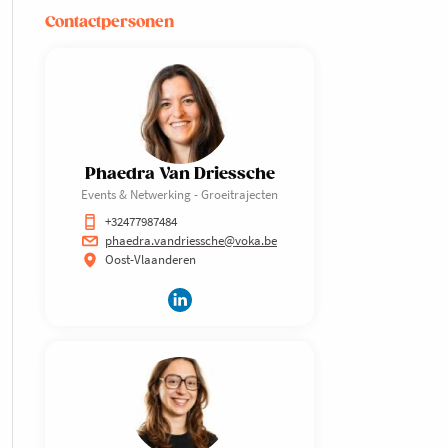
Contactpersonen
Phaedra Van Driessche
Events & Netwerking - Groeitrajecten
+32477987484
phaedra.vandriessche@voka.be
Oost-Vlaanderen