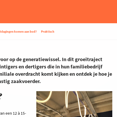
itdagingen komen aan bod?
Praktisch
or op de generatiewissel. In dit groeitraject
tigers en dertigers die in hun familiebedrijf
miliale overdracht komt kijken en ontdek je hoe je
mstig zaakvoerder.
?
van een 12 à 15-