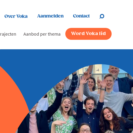
Aanmelden
Contact
Over Voka
rajecten
Aanbod per thema
Word Voka lid