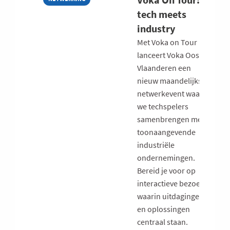
tech meets
industry
Met Voka on Tour
lanceert Voka Oost-
Vlaanderen een
nieuw maandelijks
netwerkevent waarbij
we techspelers
samenbrengen met
toonaangevende
industriële
ondernemingen.
Bereid je voor op
interactieve bezoeken
waarin uitdagingen
en oplossingen
centraal staan.