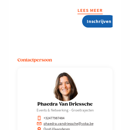
LEES MEER
ABOUT
VOKA
Inschrijven
ON
TOUR:
TECH
MEETS
INDUSTRY
Contactpersoon
Phaedra Van Driessche
Events & Netwerking - Groeitrajecten
+32477987484
phaedra.vandriessche@voka.be
Oost-Vlaanderen