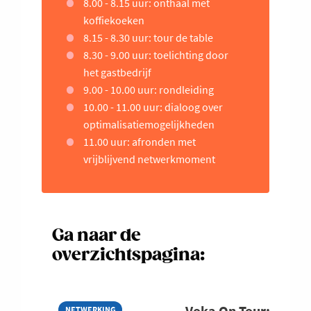
8.00 - 8.15 uur: onthaal met
koffiekoeken
8.15 - 8.30 uur: tour de table
8.30 - 9.00 uur: toelichting door
het gastbedrijf
9.00 - 10.00 uur: rondleiding
10.00 - 11.00 uur: dialoog over
optimalisatiemogelijkheden
11.00 uur: afronden met
vrijblijvend netwerkmoment
Ga naar de
overzichtspagina:
Voka On Tour:
NETWERKING