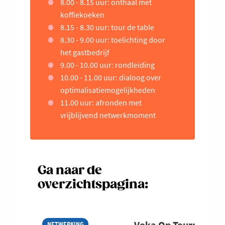
8.00 - 8.15 uur: onthaal met
koffiekoeken
8.15 - 8.30 uur: tour de table
8.30 - 9.00 uur: toelichting door
het gastbedrijf
9.00 - 10.00 uur: rondleiding
10.00 - 11.00 uur: dialoog over
optimalisatiemogelijkheden
11.00 uur: afronden met
vrijblijvend netwerkmoment
Ga naar de
overzichtspagina:
Voka On Tour:
NETWERKING