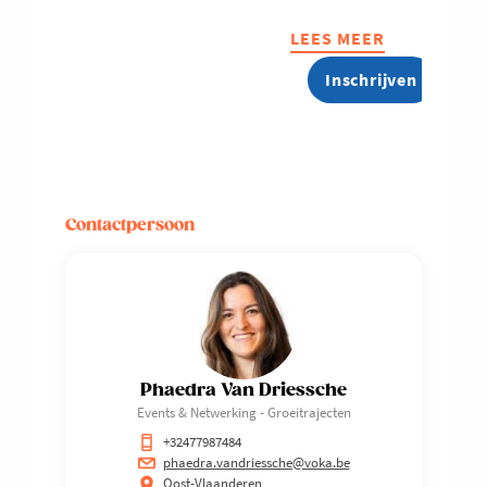
LEES MEER
ABOUT
VOKA
Inschrijven
ON
TOUR:
TECH
MEETS
INDUSTRY
Contactpersoon
Phaedra Van Driessche
Events & Netwerking - Groeitrajecten
+32477987484
phaedra.vandriessche@voka.be
Oost-Vlaanderen