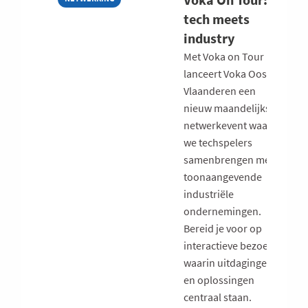
tech meets
industry
Met Voka on Tour
lanceert Voka Oost-
Vlaanderen een
nieuw maandelijks
netwerkevent waarbij
we techspelers
samenbrengen met
toonaangevende
industriële
ondernemingen.
Bereid je voor op
interactieve bezoeken
waarin uitdagingen
en oplossingen
centraal staan.