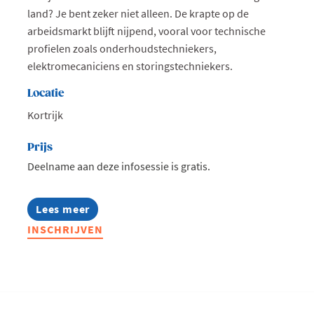
land? Je bent zeker niet alleen. De krapte op de
arbeidsmarkt blijft nijpend, vooral voor technische
profielen zoals onderhoudstechniekers,
elektromecaniciens en storingstechniekers.
Locatie
Kortrijk
Prijs
Deelname aan deze infosessie is gratis.
Lees meer
about
Infosessie:
INSCHRIJVEN
Talentmissie
Zuid-
Afrika