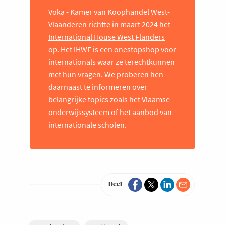
Voka - Kamer van Koophandel West-
Vlaanderen richtte in maart 2024 het
International House West Flanders
op. Het IHWF is een onestopshop voor
internationals waar ze terechtkunnen
met hun vragen. We proberen hen
daarnaast te informeren over
belangrijke topics zoals het Vlaamse
onderwijssysteem of het aanbod van
internationale scholen.
Deel