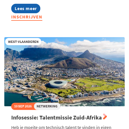
Lees meer
about
Opleiding:
INSCHRIJVEN
Zo
pas
je
de
EU-
WEST-VLAANDEREN
regels
rond
loontransparantie
toe
in
jouw
onderneming
10 SEP 2026
NETWERKING
Infosessie: Talentmissie Zuid-Afrika
Heb je moeite om technisch talent te vinden in eigen