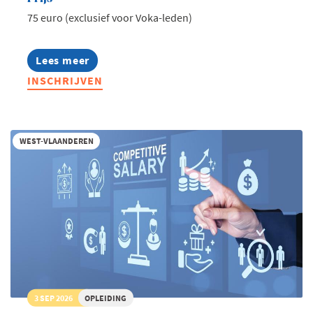
75 euro (exclusief voor Voka-leden)
Lees meer
about
International
INSCHRIJVEN
Business
Happening
2026
WEST-VLAANDEREN
3 SEP 2026
OPLEIDING