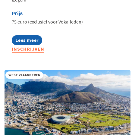
Prijs
75 euro (exclusief voor Voka-leden)
Lees meer
about
International
INSCHRIJVEN
Business
Happening
2026
WEST-VLAANDEREN