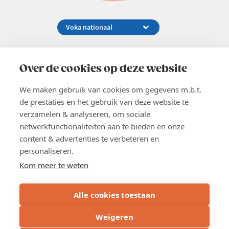
Koningsstraat 154-158, 1000 Brussel
02 229 81 11
Over de cookies op deze website
info@voka.be
We maken gebruik van cookies om gegevens m.b.t.
de prestaties en het gebruik van deze website te
verzamelen & analyseren, om sociale
netwerkfunctionaliteiten aan te bieden en onze
content & advertenties te verbeteren en
EN
personaliseren.
Pers
Nieuwsbrief
Kom meer te weten
Vacatures
Word lid
Alle cookies toestaan
Voka 2026
Algemene voorwaarden
Weigeren
Privacyverklaring