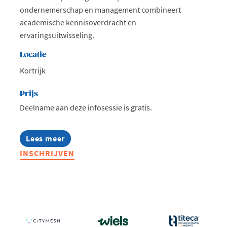
ondernemerschap en management combineert
academische kennisoverdracht en
ervaringsuitwisseling.
Locatie
Kortrijk
Prijs
Deelname aan deze infosessie is gratis.
Lees meer
about
Infosessie:
INSCHRIJVEN
MBA
Highlights
2027