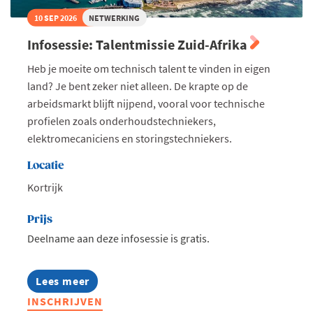
10 SEP 2026
NETWERKING
Infosessie: Talentmissie Zuid-Afrika
Heb je moeite om technisch talent te vinden in eigen
land? Je bent zeker niet alleen. De krapte op de
arbeidsmarkt blijft nijpend, vooral voor technische
profielen zoals onderhoudstechniekers,
elektromecaniciens en storingstechniekers.
Locatie
Kortrijk
Prijs
Deelname aan deze infosessie is gratis.
Lees meer
about
Infosessie:
INSCHRIJVEN
Talentmissie