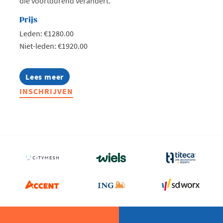
die voortdurend verandert.
Prijs
Leden: €1280.00
Niet-leden: €1920.00
Lees meer
about
Lerend
INSCHRIJVEN
Netwerk
Production
Teamleader
2026