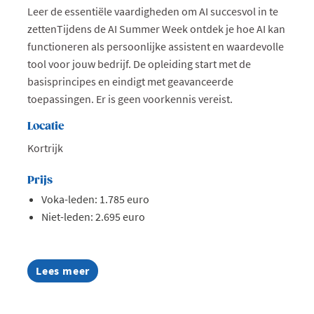
Leer de essentiële vaardigheden om AI succesvol in te
zettenTijdens de AI Summer Week ontdek je hoe AI kan
functioneren als persoonlijke assistent en waardevolle
tool voor jouw bedrijf. De opleiding start met de
basisprincipes en eindigt met geavanceerde
toepassingen. Er is geen voorkennis vereist.
Locatie
Kortrijk
Prijs
Voka-leden: 1.785 euro
Niet-leden: 2.695 euro
Lees meer
about
AI
Summer
Week