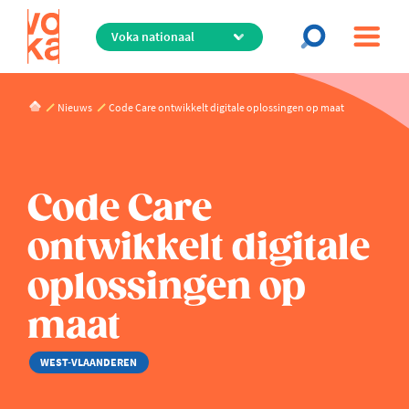
Overslaan
en
naar
de
inhoud
Nieuws
Code Care ontwikkelt digitale oplossingen op maat
gaan
Code Care
ontwikkelt digitale
oplossingen op
maat
WEST-VLAANDEREN