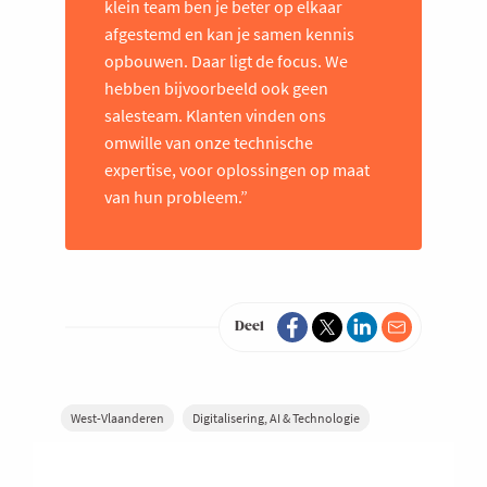
klein team ben je beter op elkaar
afgestemd en kan je samen kennis
opbouwen. Daar ligt de focus. We
hebben bijvoorbeeld ook geen
salesteam. Klanten vinden ons
omwille van onze technische
expertise, voor oplossingen op maat
van hun probleem.”
Deel
West-Vlaanderen
Digitalisering, AI & Technologie