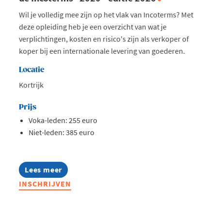
Wil je volledig mee zijn op het vlak van Incoterms? Met
deze opleiding heb je een overzicht van wat je
verplichtingen, kosten en risico's zijn als verkoper of
koper bij een internationale levering van goederen.
Locatie
Kortrijk
Prijs
Voka-leden: 255 euro
Niet-leden: 385 euro
Lees meer
about
Opleiding:
INSCHRIJVEN
Alles
wat
je
moet