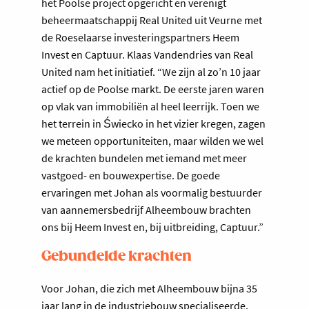
het Poolse project opgericht en verenigt
beheermaatschappij Real United uit Veurne met
de Roeselaarse investeringspartners Heem
Invest en Captuur. Klaas Vandendries van Real
United nam het initiatief. “We zijn al zo’n 10 jaar
actief op de Poolse markt. De eerste jaren waren
op vlak van immobiliën al heel leerrijk. Toen we
het terrein in Świecko in het vizier kregen, zagen
we meteen opportuniteiten, maar wilden we wel
de krachten bundelen met iemand met meer
vastgoed- en bouwexpertise. De goede
ervaringen met Johan als voormalig bestuurder
van aannemersbedrijf Alheembouw brachten
ons bij Heem Invest en, bij uitbreiding, Captuur.”
Gebundelde krachten
Voor Johan, die zich met Alheembouw bijna 35
jaar lang in de industriebouw specialiseerde,