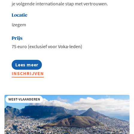
je volgende internationale stap met vertrouwen.
Locatie
Izegem
Prijs
75 euro (exclusief voor Voka-leden)
Lees meer
about
International
INSCHRIJVEN
Business
Happening
2026
WEST-VLAANDEREN