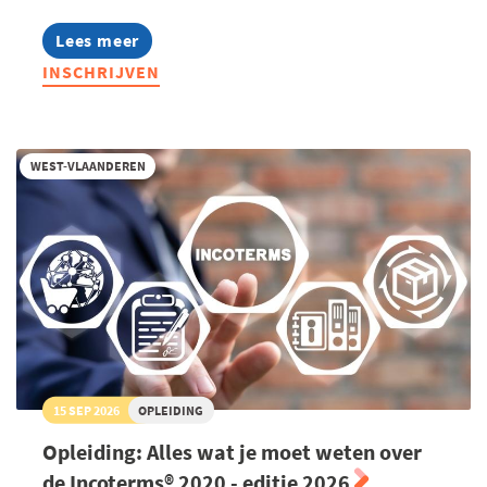
Lees meer
about
Infosessie:
INSCHRIJVEN
Talentmissie
Zuid-
Afrika
WEST-VLAANDEREN
15 SEP 2026
OPLEIDING
Opleiding: Alles wat je moet weten over
de Incoterms® 2020 - editie 2026