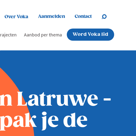
Aanmelden
Contact
Over Voka
rajecten
Aanbod per thema
Word Voka lid
en Latruwe -
pak je de