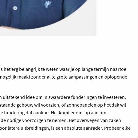
is het erg belangrijk te weten waar je op lange termijn naartoe
ng mogelijk maakt zonder al te grote aanpassingen en oplopende
een uitstekend idee om in zwaardere funderingen te investeren.
bestaande gebouw wil voorzien, of zonnepanelen op het dak wil
t de fundering dat aankan. Het komt er dus op aan om,
el de nodige voorzorgen te nemen. Het overwegen van zaken
or latere uitbreidingen, is een absolute aanrader. Probeer elke