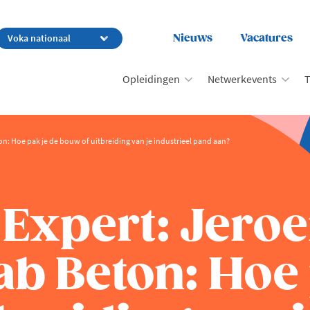
Nieuws
Vacatures
Opleidingen
Netwerkevents
T
on: Hoe pak je de bouw of uitbreiding van je industrieel pand aan?
 Expert: Jero
ab Beton: Hoe 