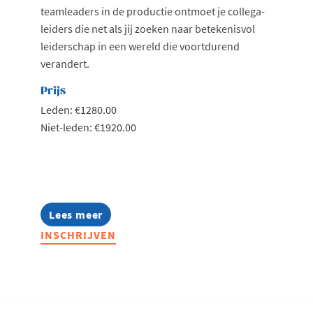
teamleaders in de productie ontmoet je collega-
leiders die net als jij zoeken naar betekenisvol
leiderschap in een wereld die voortdurend
verandert.
Prijs
Leden: €1280.00
Niet-leden: €1920.00
Lees meer
about
Lerend
INSCHRIJVEN
Netwerk
Production
Teamleader
2026