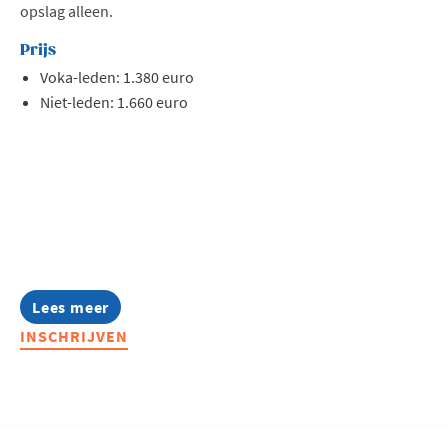
opslag alleen.
Prijs
Voka-leden: 1.380 euro
Niet-leden: 1.660 euro
Lees meer
about
Warehouse
INSCHRIJVEN
Scouting
2026