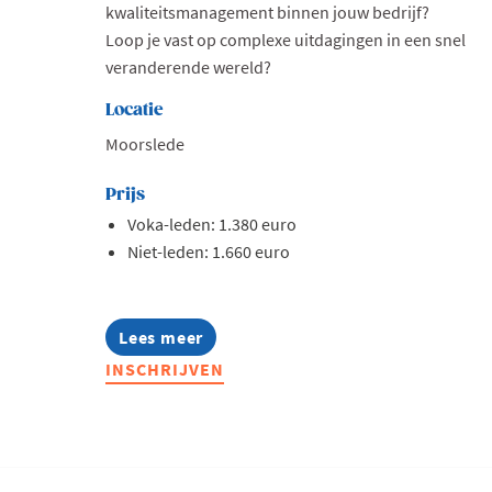
kwaliteitsmanagement binnen jouw bedrijf?
Loop je vast op complexe uitdagingen in een snel
veranderende wereld?
Locatie
Moorslede
Prijs
Voka-leden: 1.380 euro
Niet-leden: 1.660 euro
Lees meer
about
Lerend
INSCHRIJVEN
Netwerk
Quality
2026