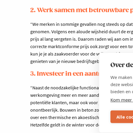
2. Werk samen met betrouwbare 
“We merken in sommige gevallen nog steeds op dat f
genomen. Volgens een aloude wijsheid duurt de erger
prijs al lang vergeten is. Daarom raden wij aan om
correcte marktconforme prijs ook zorgt voor een t
kun je je als zaakvoerder voor de volle 100% focussen
genieten van je nieuwe bedrijfsgebouw.”
Over de
3. Investeer in een aantrekkelijk
We maken g
deze websi
“Naast de noodzakelijke functionaliteit van je bedri
bieden en 
werkomgeving meer en meer aandacht. Je bedrijfsgeb
Kom meer 
potentiële klanten, maar ook voor je huidige of ni
onontbeerlijk. Bouwen in beton zorgt sowieso voo
Alle co
over een thermische en akoestische inertie. Dat zorg
Hetzelfde geldt in de winter voor de koude.”