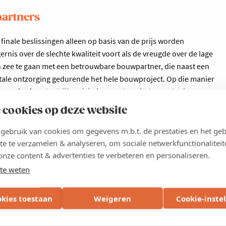
partners
inale beslissingen alleen op basis van de prijs worden
nis over de slechte kwaliteit voort als de vreugde over de lage
 in zee te gaan met een betrouwbare bouwpartner, die naast een
otale ontzorging gedurende het hele bouwproject. Op die manier
 op je eigen bedrijfsactiviteit en op het einde van de rit
 cookies op deze website
e werkomgeving
ebruik van cookies om gegevens m.b.t. de prestaties en het geb
te te verzamelen & analyseren, om sociale netwerkfunctionaliteit
jfsgebouw, verdient de laatste jaren ook een aantrekkelijke
onze content & advertenties te verbeteren en personaliseren.
ouw is het visitekaartje bij uitstek voor je bestaande en
te weten
euwe medewerkers. Een attractief ontwerp is dan ook
r een aangenamere werkplek. Door zijn massa beschikt beton
okies toestaan
Weigeren
Cookie-inste
t ervoor dat je ’s zomers de warmte vlotter buiten houdt.