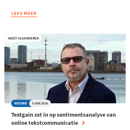
LEES MEER
ABOUT
RECTICEL
INSULATION
KIEST
WEST-VLAANDEREN
NIEUWE
MERKIDENTITEIT
EN
ZET
VERTROUWEN
CENTRAAL
NIEUWS
9 JAN 2026
Textgain zet in op sentimentsanalyse van
online tekstcommunicatie