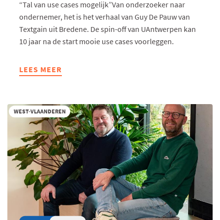
“Tal van use cases mogelijk”Van onderzoeker naar
ondernemer, het is het verhaal van Guy De Pauw van
Textgain uit Bredene. De spin-off van UAntwerpen kan
10 jaar na de start mooie use cases voorleggen.
LEES MEER
ABOUT
TEXTGAIN
ZET
IN
WEST-VLAANDEREN
OP
SENTIMENTSANALYSE
VAN
ONLINE
TEKSTCOMMUNICATIE