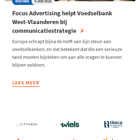
NIEUWS
9 JAN 2026
Focus Advertising helpt Voedselbank
West-Vlaanderen bij
communicatiestrategie
Europa schrapt bijna de helft van zijn steun aan
voedselbanken, en dat betekent dat die een serieuze
tand moeten bijsteken om aan alle vragen te kunnen
blijven voldoen.
LEES MEER
ABOUT
FOCUS
ADVERTISING
HELPT
VOEDSELBANK
WEST-
VLAANDEREN
BIJ