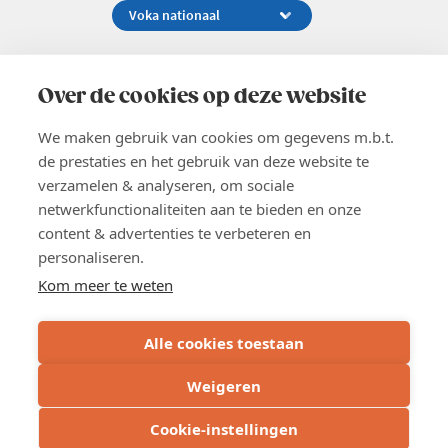
Koningsstraat 154-158, 1000 Brussel
02 229 81 11
Over de cookies op deze website
info@voka.be
We maken gebruik van cookies om gegevens m.b.t.
de prestaties en het gebruik van deze website te
verzamelen & analyseren, om sociale
netwerkfunctionaliteiten aan te bieden en onze
content & advertenties te verbeteren en
EN
personaliseren.
Pers
Nieuwsbrief
Kom meer te weten
Vacatures
Word lid
Alle cookies toestaan
Voka 2026
Algemene voorwaarden
Weigeren
Privacyverklaring
Cookie verklaring
Cookie-instellingen
Cookie instellingen