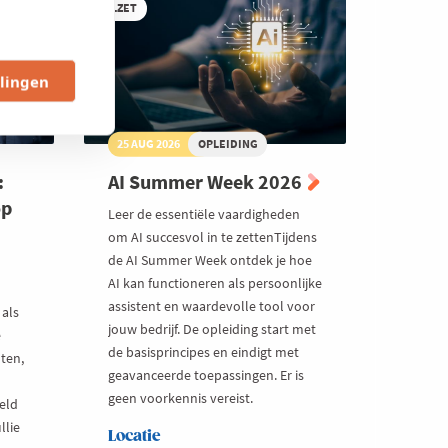
blijven
VOLZET
werken
llingen
25 AUG 2026
OPLEIDING
:
AI Summer Week 2026
op
Leer de essentiële vaardigheden
om AI succesvol in te zettenTijdens
de AI Summer Week ontdek je hoe
AI kan functioneren als persoonlijke
assistent en waardevolle tool voor
 als
jouw bedrijf. De opleiding start met
e
de basisprincipes en eindigt met
ten,
geavanceerde toepassingen. Er is
geen voorkennis vereist.
eld
llie
Locatie