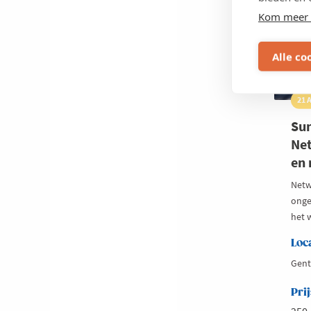
Kom meer 
Alle co
21 
Su
Net
en 
Netw
onge
het 
Loc
Gent
Prij
250