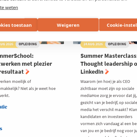
te weten
okies toestaan
Weigeren
Cookie-inste
AUG 2026
OPLEIDING
24 AUG 2026
OPLEIDING
mmerSchool:
Summer Masterclass
werken met plezier
Thought leadership 
resultaat
LinkedIn
erken moeilijk of
Waarom (en hoe) je als CEO
makkelijk? Niet als je weet hoe
zichtbaar moet zijn op sociale
werkt.
mediaHoe zorg je ervoor dat jij,
gezicht van je bedrijf, op social
atie
media het verschil maakt? Klan
kandidaten en investeerders
vormen zich vandaag al een be
s
van jou en je bedrijf nog voor ju