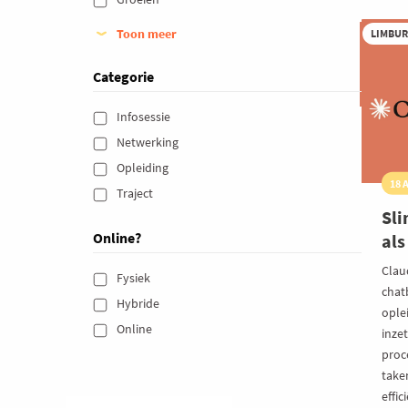
vo
pu
Toon meer
LIMBU
Categorie
Infosessie 
Netwerking 
Opleiding 
18 
Traject 
Sli
Online?
als
Clau
Fysiek 
chatb
Hybride 
ople
Online 
inzet
proc
take
effic