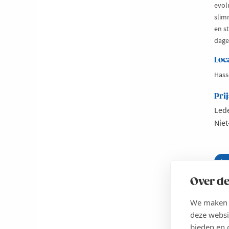
evol
slim
en s
dagel
Loc
Hass
Prij
Lede
Niet
Le
ab
Sl
INS
we
Over de
m
Cl
We maken g
al
di
deze websi
OOST-
co
bieden en 