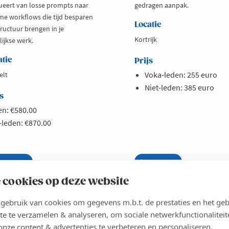
ueert van losse prompts naar
gedragen aanpak.
me workflows die tijd besparen
Locatie
tructuur brengen in je
Kortrijk
ijkse werk.
atie
Prijs
Voka-leden: 255 euro
elt
Niet-leden: 385 euro
s
n: €580.00
-leden: €870.00
es meer
out
Lees meer
about
im
Opleiding:
CHRIJVEN
INSCHRIJVEN
rken
AI
 cookies op deze website
et
in
aude
hr
ebruik van cookies om gegevens m.b.t. de prestaties en het geb
s
toegepast
gitale
te te verzamelen & analyseren, om sociale netwerkfunctionaliteit
VLAANDEREN
VLAAMS-BRABANT
llega
onze content & advertenties te verbeteren en personaliseren.