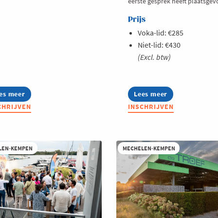
eerste gesprek heeft plaatsgev
Prijs
Voka-lid: €285
Niet-lid: €430
(Excl. btw)
es meer
out
Lees meer
about
mmerSchool:
Summer
CHRIJVEN
INSCHRIJVEN
twerken
Masterclass:
et
Thought
ezier
leadership
op
sultaat
LinkedIn
LEN-KEMPEN
MECHELEN-KEMPEN