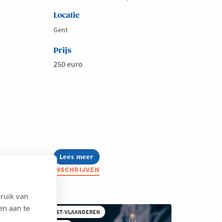
Locatie
Gent
Prijs
250 euro
Lees meer
about
Summerschool:
INSCHRIJVEN
Content
zonder
stress,
ruik van
creatieve
formats
en aan te
WEST-VLAANDEREN
die