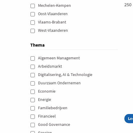
250
Mechelen-Kempen 
Oost-Vlaanderen 
Vlaams-Brabant 
West-Vlaanderen 
Thema
Algemeen Management 
Arbeidsmarkt 
Digitalisering, AI & Technologie 
Duurzaam Ondernemen 
Economie 
Energie 
Familiebedrijven 
Financieel 
Le
ab
Su
Good Governance 
Sp
Groeien 