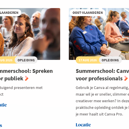
VLAANDEREN
OOST-VLAANDEREN
AUG 2026
OPLEIDING
17 AUG 2026
OPLEIDING
mmerschool: Spreken
Summerschool: Can
r publiek
voor professionals
tuigend presenteren met
Gebruik je Canva al regelmatig,
ct
maar wil je er sneller, slimmer 
creatiever mee werken? In dez
atie
praktische opleiding ontdek je
je meer haalt uit Canva Pro.
Locatie
s