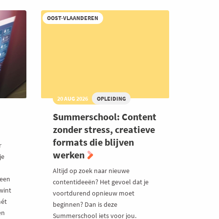
OOST-VLAANDEREN
20 AUG 2026
OPLEIDING
Summerschool: Content
zonder stress, creatieve
formats die blijven
r
werken
je
Altijd op zoek naar nieuwe
 een
contentideeën? Het gevoel dat je
wint
voortdurend opnieuw moet
mét
beginnen? Dan is deze
en
Summerschool iets voor jou.