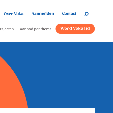
Aanmelden
Contact
Over Voka
rajecten
Aanbod per thema
Word Voka lid