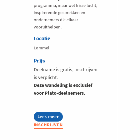
programma, maar wel frisse lucht,
inspirerende gesprekken en
ondernemers die elkaar
vooruithelpen.
Locatie
Lommel
Prijs
Deelname is gratis, inschrijven
is verplicht.
Deze wandeling is exclusief
voor Plato-deelnemers.
Lees meer
about
Plato
INSCHRIJVEN
Walks:
Lommelse
Sahara