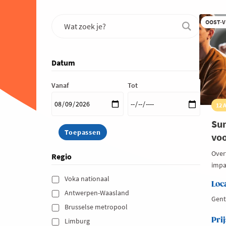
OOST-
Datum
Vanaf
Tot
12 
Su
voo
Over
Regio
impa
Voka nationaal 
Loc
Antwerpen-Waasland 
Gent
Brusselse metropool 
Prij
Limburg 