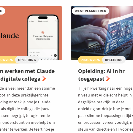
or
bliek
RG
WEST-VLAANDEREN
AUG 2026
OPLEIDING
20 AUG 2026
OPLEIDING
m werken met Claude
Opleiding: AI in hr
 digitale collega
toegepast
de is veel meer dan een slimme
Til je hr-werking naar een hoge
ot. In deze praktijkgerichte
niveau met AI die écht helpt in 
iding ontdek je hoe je Claude
dagelijkse praktijk. In deze
 als digitale collega die jouw
opleiding ontdek je hoe je met
essen begrijpt, terugkerende
paar slimme toepassingen tijd 
n ondersteunt en meehelpt om
en processen vereenvoudigt, 
iënter te werken. Je leert hoe je
steun van directie en IT voor e