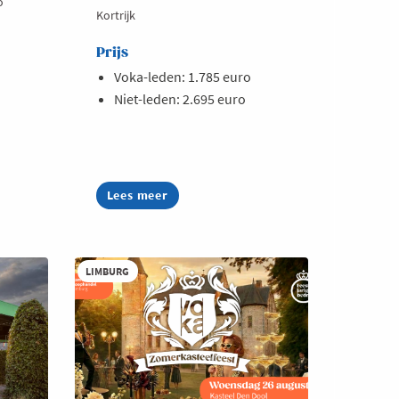
o
Kortrijk
Prijs
Voka-leden: 1.785 euro
Niet-leden: 2.695 euro
Lees meer
about
AI
Summer
Week
2026
LIMBURG