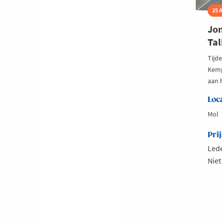
25 
Jon
Tal
Tijd
Kemp
aan 
Loc
Mol
Prij
Lede
Niet