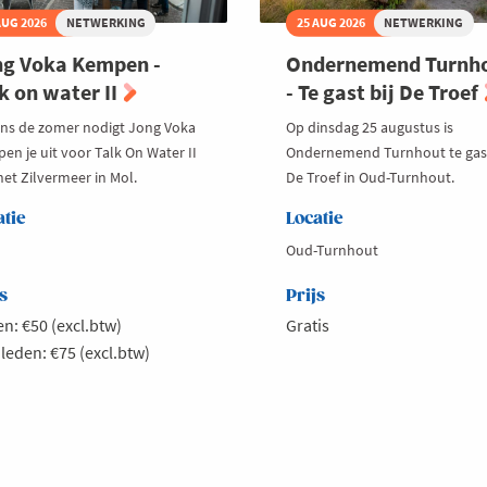
AUG 2026
NETWERKING
25 AUG 2026
NETWERKING
g Voka Kempen -
Ondernemend Turnh
k on water II
- Te gast bij De Troef
ens de zomer nodigt Jong Voka
Op dinsdag 25 augustus is
en je uit voor Talk On Water II
Ondernemend Turnhout te gast
het Zilvermeer in Mol.
De Troef in Oud-Turnhout.
atie
Locatie
Oud-Turnhout
s
Prijs
n: €50 (excl.btw)
Gratis
 leden: €75 (excl.btw)