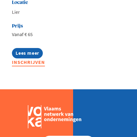
Locatie
Lier
Prijs
Vanaf € 65
Lees meer
about
Comedy
INSCHRIJVEN
Night
in
de
Jezuïetenkerk
met
Steven
Goegebeur