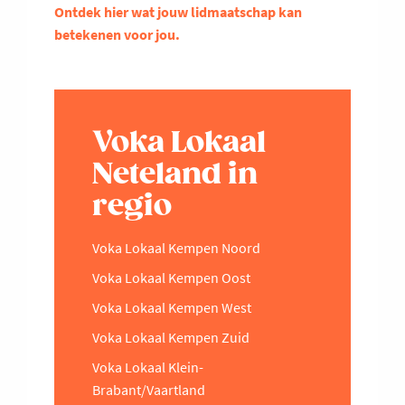
Ontdek hier wat jouw lidmaatschap kan
betekenen voor jou.
Voka Lokaal
Neteland in
regio
Voka Lokaal Kempen Noord
Voka Lokaal Kempen Oost
Voka Lokaal Kempen West
Voka Lokaal Kempen Zuid
Voka Lokaal Klein-
Brabant/Vaartland