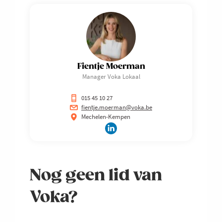
Fientje Moerman
Manager Voka Lokaal
015 45 10 27
fientje.moerman@voka.be
Mechelen-Kempen
Nog geen lid van
Voka?