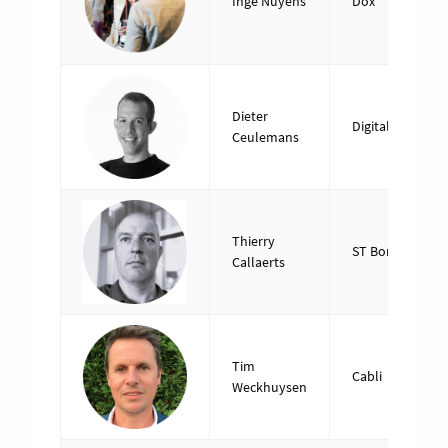
Inge Nuyens
Dox
Dieter
Digital Bakery
Ceulemans
Thierry
ST Boringen
Callaerts
Tim
Cabli
Weckhuysen