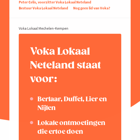
Peter Celis, voorzitter Voka Lokaal Neteland
Bestuur Voka Lokaal Neteland
Nog geen lid van Voka?
Voka Lokaal Mechelen-Kempen
Voka Lokaal
Neteland staat
voor:
Berlaar, Duffel, Lier en
Nijlen
Lokale ontmoetingen
die ertoe doen