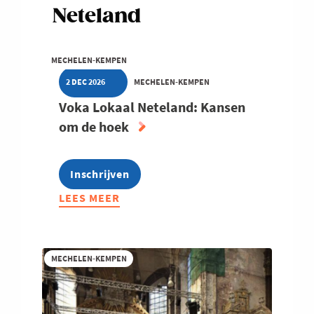
Neteland
MECHELEN-KEMPEN
2 DEC 2026
MECHELEN-KEMPEN
Voka Lokaal Neteland: Kansen
om de hoek
Inschrijven
LEES MEER
ABOUT
VOKA
LOKAAL
NETELAND:
MECHELEN-KEMPEN
KANSEN
OM
DE