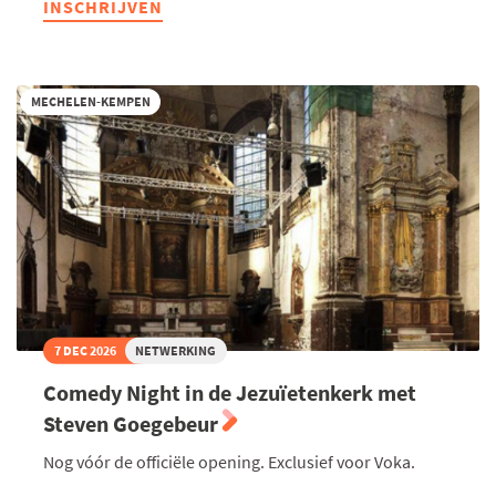
INSCHRIJVEN
Lokaal
Neteland:
Kansen
om
de
MECHELEN-KEMPEN
hoek
7 DEC 2026
NETWERKING
Comedy Night in de Jezuïetenkerk met
Steven Goegebeur
Nog vóór de officiële opening. Exclusief voor Voka.