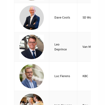
Dave Cools
SD Worx
Leo
Van Mossel
Deprince
Luc Fierens
KBC