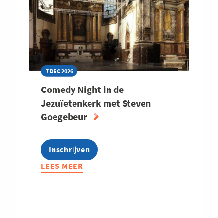
HOEK
7 DEC 2026
Comedy Night in de
Jezuïetenkerk met Steven
Goegebeur
Inschrijven
LEES MEER
ABOUT
COMEDY
NIGHT
IN
DE