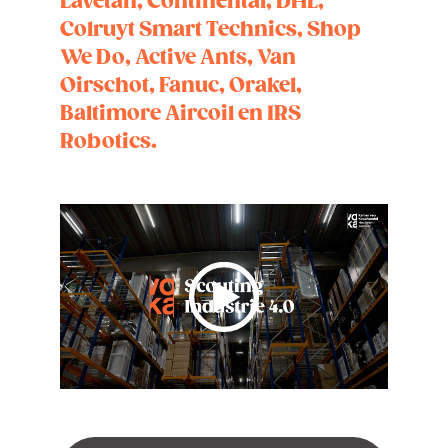
Lavetan, Continental, DHL,
Colruyt Smart Technics, Shop
We Do, Active Ants, Van
Oirschot, Fanuc, Orakel,
Baltimore Aircoil en IRS
Robotics.