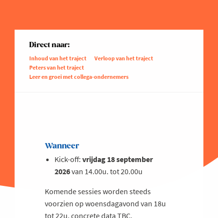
Direct naar:
Inhoud van het traject
Verloop van het traject
Peters van het traject
Leer en groei met collega-ondernemers
Wanneer
Kick-off:
vrijdag 18 september
2026
van 14.00u. tot 20.00u
Komende sessies worden steeds
voorzien op woensdagavond van 18u
tot 22u, concrete data TBC.