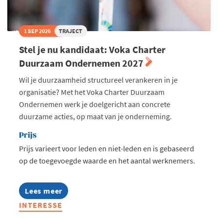
1 SEP 2026
TRAJECT
Stel je nu kandidaat: Voka Charter
Duurzaam Ondernemen 2027
Wil je duurzaamheid structureel verankeren in je
organisatie? Met het Voka Charter Duurzaam
Ondernemen werk je doelgericht aan concrete
duurzame acties, op maat van je onderneming.
Prijs
Prijs varieert voor leden en niet-leden en is gebaseerd
op de toegevoegde waarde en het aantal werknemers.
Lees meer
about
Stel
INTERESSE
je