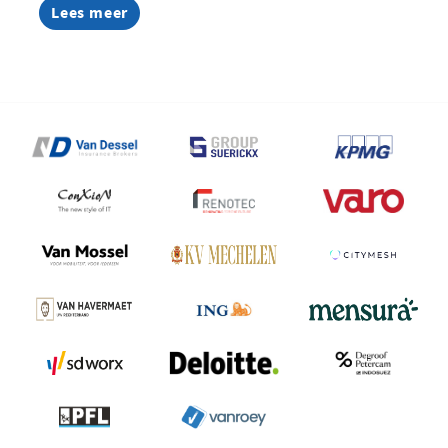
Lees meer
about
Van
medewerker
naar
coachend
leidinggevende