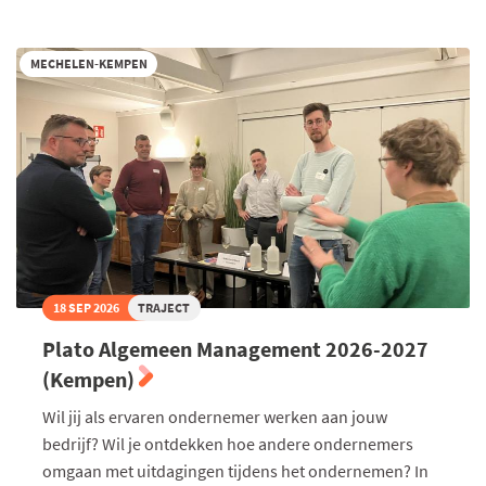
nu
kandidaat:
Voka
Charter
MECHELEN-KEMPEN
Duurzaam
Ondernemen
2027
18 SEP 2026
TRAJECT
Plato Algemeen Management 2026-2027
(Kempen)
Wil jij als ervaren ondernemer werken aan jouw
bedrijf? Wil je ontdekken hoe andere ondernemers
omgaan met uitdagingen tijdens het ondernemen? In