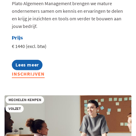
Plato Algemeen Management brengen we mature
ondernemers samen om kennis en ervaringen te delen
en krijg je inzichten en tools om verder te bouwen aan
jouw bedrijf.
Prijs
€ 1440 (excl. btw)
Lees meer
about
Plato
INSCHRIJVEN
Algemeen
Management
2026-
2027
(Kempen)
MECHELEN-KEMPEN
VOLZET