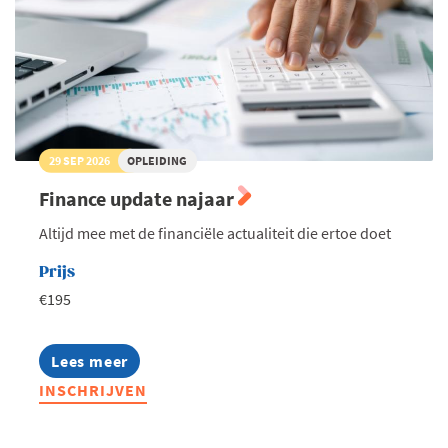
29 SEP 2026
OPLEIDING
Finance update najaar
Altijd mee met de financiële actualiteit die ertoe doet
Prijs
€195
Lees meer
about
Finance
INSCHRIJVEN
update
najaar