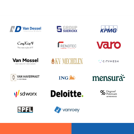
niet-
financiëlen
Geel
-
Najaar
2026