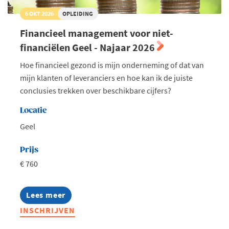
6 OKT 2026
OPLEIDING
Financieel management voor niet-
financiëlen Geel - Najaar 2026
Hoe financieel gezond is mijn onderneming of dat van
mijn klanten of leveranciers en hoe kan ik de juiste
conclusies trekken over beschikbare cijfers?
Locatie
Geel
Prijs
€ 760
Lees meer
about
Financieel
INSCHRIJVEN
management
voor