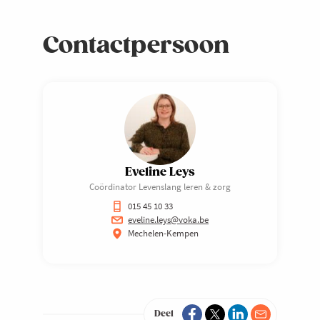
Contactpersoon
Eveline Leys
Coördinator Levenslang leren & zorg
015 45 10 33
eveline.leys@voka.be
Mechelen-Kempen
Deel