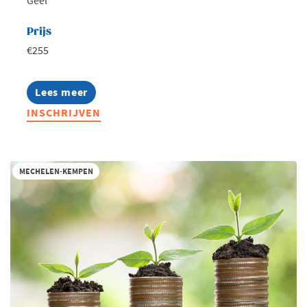
Geel
Prijs
€255
Lees meer
about
Strategisch
INSCHRIJVEN
groeien
met
fiscale
voordelen
MECHELEN-KEMPEN