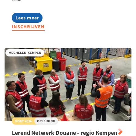
Lees meer
about
Het
INSCHRIJVEN
nieuwe
douanewetboek:
wat
betekent
dit
MECHELEN-KEMPEN
voor
jouw
bedrijf?
8 OKT 2026
OPLEIDING
Lerend Netwerk Douane - regio Kempen