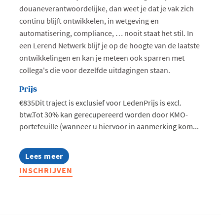
douaneverantwoordelijke, dan weet je dat je vak zich
continu blijft ontwikkelen, in wetgeving en
automatisering, compliance, … nooit staat het stil. In
een Lerend Netwerk blijf je op de hoogte van de laatste
ontwikkelingen en kan je meteen ook sparren met
collega's die voor dezelfde uitdagingen staan.
Prijs
€835Dit traject is exclusief voor LedenPrijs is excl.
btw.Tot 30% kan gerecupereerd worden door KMO-
portefeuille (wanneer u hiervoor in aanmerking kom...
Lees meer
about
Lerend
INSCHRIJVEN
Netwerk
Douane
-
regio
Mechelen