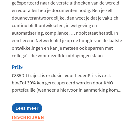
geëxporteerd naar de verste uithoeken van de wereld
en voor alles heb je documenten nodig. Ben je zelf
douaneverantwoordelijke, dan weet je dat je vak zich
continu blijft ontwikkelen, in wetgeving en
automatisering, compliance, … nooit staat het stil. In
een Lerend Netwerk blijf je op de hoogte van de laatste
ontwikkelingen en kan je meteen ook sparren met
collega's die voor dezelfde uitdagingen staan.
Prijs
€835Dit traject is exclusief voor LedenPrijs is excl.
btw.Tot 30% kan gerecupereerd worden door KMO-
portefeuille (wanneer u hiervoor in aanmerking kom...
Lees meer
about
Lerend
INSCHRIJVEN
Netwerk
Douane
-