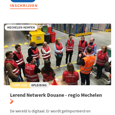
Lerend
INSCHRIJVEN
Netwerk
Douane
-
regio
Kempen
MECHELEN-KEMPEN
8 OKT 2026
OPLEIDING
Lerend Netwerk Douane - regio Mechelen
De wereld is digitaal. Er wordt geïmporteerd en