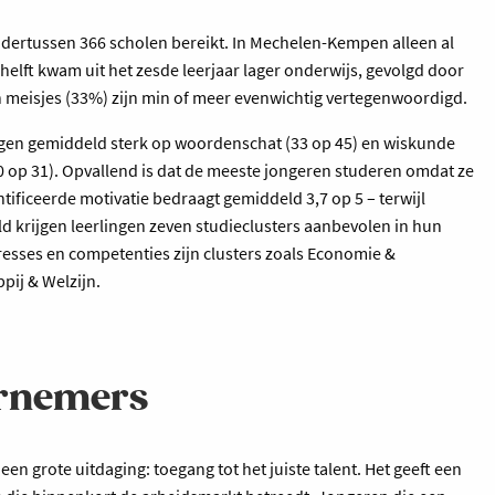
 ondertussen 366 scholen bereikt. In Mechelen-Kempen alleen al
 helft kwam uit het zesde leerjaar lager onderwijs, gevolgd door
meisjes (33%) zijn min of meer evenwichtig vertegenwoordigd.
ingen gemiddeld sterk op woordenschat (33 op 45) en wiskunde
 op 31). Opvallend is dat de meeste jongeren studeren omdat ze
ntificeerde motivatie bedraagt gemiddeld 3,7 op 5 – terwijl
ld krijgen leerlingen zeven studieclusters aanbevolen in hun
resses en competenties zijn clusters zoals Economie &
pij & Welzijn.
ernemers
n grote uitdaging: toegang tot het juiste talent. Het geeft een