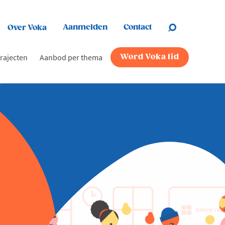
Aanmelden
Contact
Over Voka
rajecten
Aanbod per thema
Word Voka lid