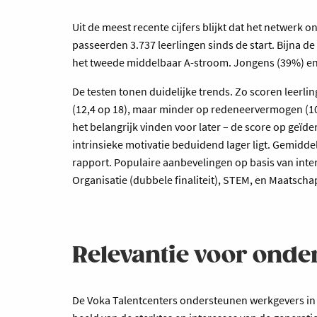
Uit de meest recente cijfers blijkt dat het netwerk
passeerden 3.737 leerlingen sinds de start. Bijna de
het tweede middelbaar A-stroom. Jongens (39%) en 
De testen tonen duidelijke trends. Zo scoren leerl
(12,4 op 18), maar minder op redeneervermogen (10
het belangrijk vinden voor later – de score op geïde
intrinsieke motivatie beduidend lager ligt. Gemidde
rapport. Populaire aanbevelingen op basis van inte
Organisatie (dubbele finaliteit), STEM, en Maatschap
Relevantie voor ond
De Voka Talentcenters ondersteunen werkgevers in ee