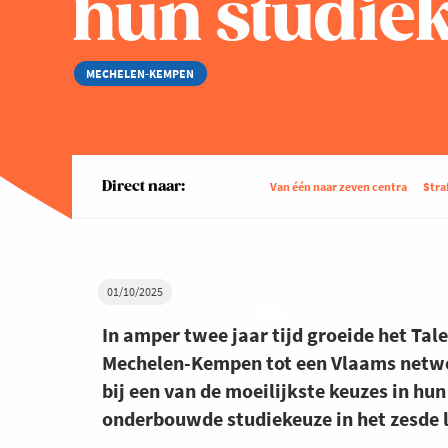
hun studie
MECHELEN-KEMPEN
Direct naar:
Van één naar zeven centra
Straf
01/10/2025
In amper twee jaar tijd groeide het Tal
Mechelen-Kempen tot een Vlaams netwer
bij een van de moeilijkste keuzes in h
onderbouwde studiekeuze in het zesde l