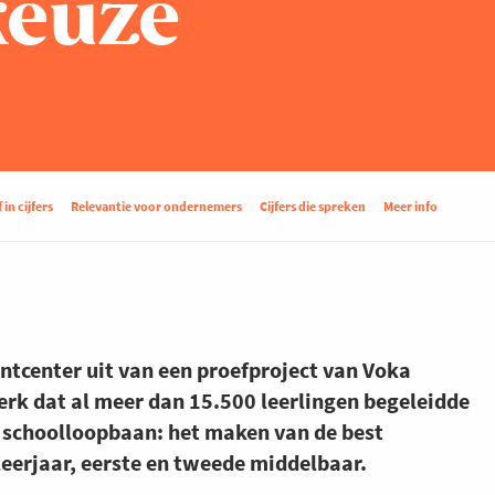
keuze
 in cijfers
Relevantie voor ondernemers
Cijfers die spreken
Meer info
entcenter uit van een proefproject van Voka
k dat al meer dan 15.500 leerlingen begeleidde
un schoolloopbaan: het maken van de best
eerjaar, eerste en tweede middelbaar.