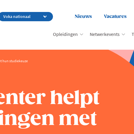
Nieuws
Vacatures
Opleidingen
Netwerkevents
T
met hun studiekeuze
enter helpt
lingen met