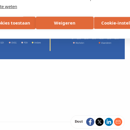
te weten
okies toestaan
Weigeren
Cookie-inste
Deel