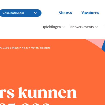
Nieuws
Vacatures
Opleidingen
Netwerkevents
T
r 35.000 leerlingen helpen met studiekeuze
ers kunnen