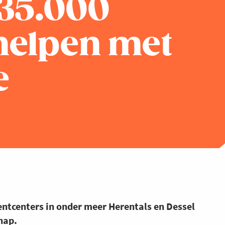
 35.000
 helpen met
e
ntcenters in onder meer Herentals en Dessel
hap.