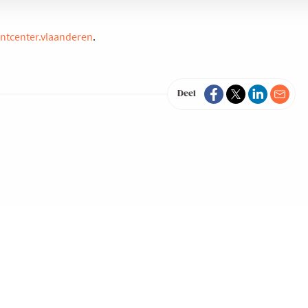
entcenter.vlaanderen
.
Deel