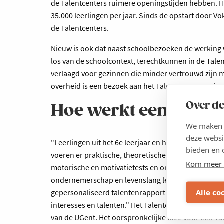
de Talentcenters ruimere openingstijden hebben. He
35.000 leerlingen per jaar. Sinds de opstart door V
de Talentcenters.
Nieuw is ook dat naast schoolbezoeken de werking
los van de schoolcontext, terechtkunnen in de Tale
verlaagd voor gezinnen die minder vertrouwd zijn 
overheid is een bezoek aan het Talentcenter gratis.
Over de
Hoe werkt een Talen
We maken g
deze websi
"Leerlingen uit het 6e leerjaar en het eerste en t
bieden en 
voeren er praktische, theoretische en interessetests 
Kom meer 
motorische en motivatietests en om cognitieve taal
ondernemerschap en levenslang leren bij Voka Mech
Alle co
gepersonaliseerd talentenrapport met daarin vrijbli
interesses en talenten." Het Talentcenter en het t
van de UGent. Het oorspronkelijke idee voor een Tale