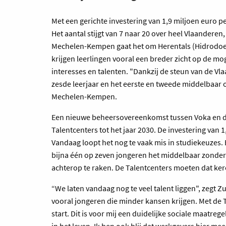
Met een gerichte investering van 1,9 miljoen euro p
Het aantal stijgt van 7 naar 20 over heel Vlaanderen
Mechelen-Kempen gaat het om Herentals (Hidrodoe e
krijgen leerlingen vooral een breder zicht op de mog
interesses en talenten. "Dankzij de steun van de 
zesde leerjaar en het eerste en tweede middelbaar
Mechelen-Kempen.
Een nieuwe beheersovereenkomst tussen Voka en d
Talentcenters tot het jaar 2030. De investering van 1
Vandaag loopt het nog te vaak mis in studiekeuzes. E
bijna één op zeven jongeren het middelbaar zonde
achterop te raken. De Talentcenters moeten dat ker
“We laten vandaag nog te veel talent liggen", zegt Z
vooral jongeren die minder kansen krijgen. Met de T
start. Dit is voor mij een duidelijke sociale maatreg
in het leven. Ik ben ook blij dat werkgevers hier me