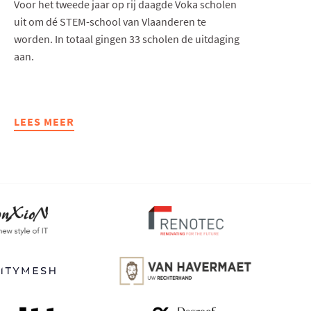
Voor het tweede jaar op rij daagde Voka scholen
uit om dé STEM-school van Vlaanderen te
worden. In totaal gingen 33 scholen de uitdaging
aan.
LEES MEER
ABOUT
TINC+
UIT
LIER
WINT
EEN
VOKA
STEMPACT-
AWARD