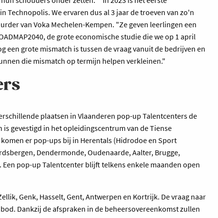
n Technopolis. We ervaren dus al 3 jaar de troeven van zo'n
tuurder van Voka Mechelen-Kempen. "Ze geven leerlingen een
 ROADMAP2040, de grote economische studie die we op 1 april
 een grote mismatch is tussen de vraag vanuit de bedrijven en
unnen die mismatch op termijn helpen verkleinen."
ers
erschillende plaatsen in Vlaanderen pop-up Talentcenters de
n is gevestigd in het opleidingscentrum van de Tiense
 komen er pop-ups bij in Herentals (Hidrodoe en Sport
aardsbergen, Dendermonde, Oudenaarde, Aalter, Brugge,
. Een pop-up Talentcenter blijft telkens enkele maanden open
Zellik, Genk, Hasselt, Gent, Antwerpen en Kortrijk. De vraag naar
nbod. Dankzij de afspraken in de beheersovereenkomst zullen