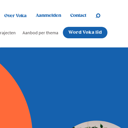
Aanmelden
Contact
Over Voka
rajecten
Aanbod per thema
Word Voka lid