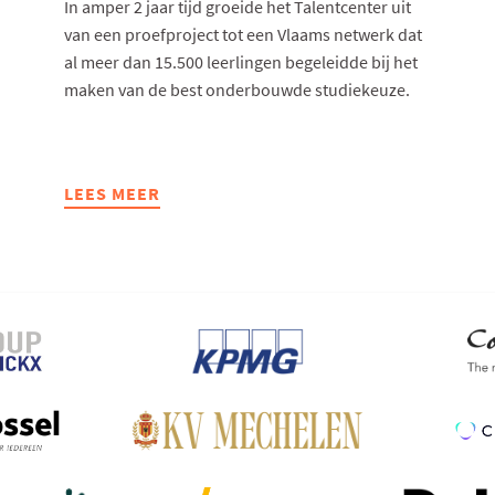
In amper 2 jaar tijd groeide het Talentcenter uit
van een proefproject tot een Vlaams netwerk dat
al meer dan 15.500 leerlingen begeleidde bij het
maken van de best onderbouwde studiekeuze.
LEES MEER
ABOUT
HET
TALENTCENTER
HELPT
15.500
LEERLINGEN
MET
HUN
STUDIEKEUZE