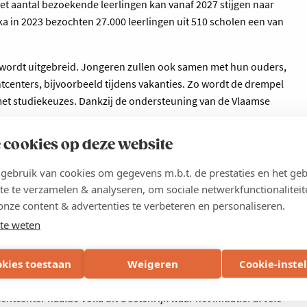
t aantal bezoekende leerlingen kan vanaf 2027 stijgen naar
oka in 2023 bezochten 27.000 leerlingen uit 510 scholen een van
 wordt uitgebreid. Jongeren zullen ook samen met hun ouders,
ntcenters, bijvoorbeeld tijdens vakanties. Zo wordt de drempel
met studiekeuzes. Dankzij de ondersteuning van de Vlaamse
 cookies op deze website
tcenter?
ebruik van cookies om gegevens m.b.t. de prestaties en het geb
te te verzamelen & analyseren, om sociale netwerkfunctionaliteit
weede middelbaar komen met de klas naar een Talentcenter en
onze content & advertenties te verbeteren en personaliseren.
uit. Het gaat om een VR-spel dat ruimtelijk inzicht test,
te weten
- en rekentesten", zegt Myriam Heeremans, directeur
elen-Kempen. "De leerlingen krijgen na afloop een
okies toestaan
Weigeren
Cookie-inste
jvend de mogelijke studierichtingen die aansluiten bij hun
alentenrapport zijn wetenschappelijk onderbouwd door academici
ntcenter haalde Voka uit Oostenrijk waar het initiatief al vele