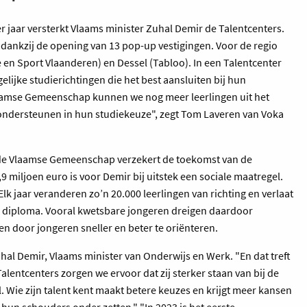
er jaar versterkt Vlaams minister Zuhal Demir de Talentcenters.
, dankzij de opening van 13 pop-up vestigingen. Voor de regio
n Sport Vlaanderen) en Dessel (Tabloo). In een Talentcenter
elijke studierichtingen die het best aansluiten bij hun
Vlaamse Gemeenschap kunnen we nog meer leerlingen uit het
 ondersteunen in hun studiekeuze", zegt Tom Laveren van Voka
e Vlaamse Gemeenschap verzekert de toekomst van de
,9 miljoen euro is voor Demir bij uitstek een sociale maatregel.
lk jaar veranderen zo’n 20.000 leerlingen van richting en verlaat
r diploma. Vooral kwetsbare jongeren dreigen daardoor
en door jongeren sneller en beter te oriënteren.
uhal Demir, Vlaams minister van Onderwijs en Werk. "En dat treft
alentcenters zorgen we ervoor dat zij sterker staan van bij de
el. Wie zijn talent kent maakt betere keuzes en krijgt meer kansen
e hun schouders onder zetten." "In 2023 is het eerste