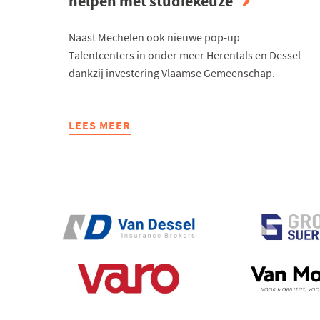
helpen met studiekeuze
Naast Mechelen ook nieuwe pop-up
Talentcenters in onder meer Herentals en Dessel
dankzij investering Vlaamse Gemeenschap.
LEES MEER
ABOUT
DOOR
EXTRA
TALENTCENTERS
KUNNEN
WE
ELK
JAAR
35.000
LEERLINGEN
HELPEN
MET