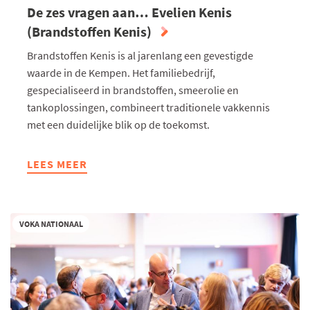
De zes vragen aan… Evelien Kenis
(Brandstoffen Kenis)
Brandstoffen Kenis is al jarenlang een gevestigde
waarde in de Kempen. Het familiebedrijf,
gespecialiseerd in brandstoffen, smeerolie en
tankoplossingen, combineert traditionele vakkennis
met een duidelijke blik op de toekomst.
LEES MEER
ABOUT
DE
ZES
VRAGEN
VOKA NATIONAAL
AAN…
EVELIEN
KENIS
(BRANDSTOFFEN
KENIS)