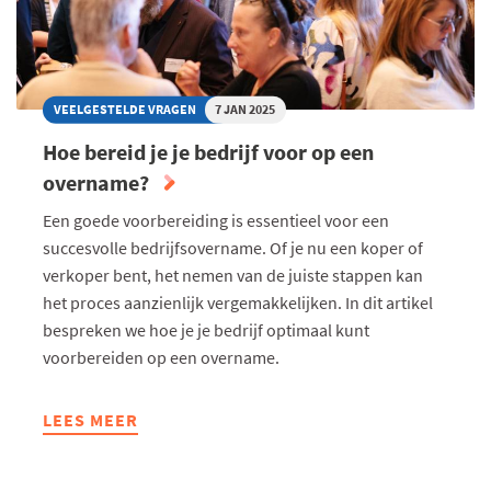
VEELGESTELDE VRAGEN
7 JAN 2025
Hoe bereid je je bedrijf voor op een
overname?
Een goede voorbereiding is essentieel voor een
succesvolle bedrijfsovername. Of je nu een koper of
verkoper bent, het nemen van de juiste stappen kan
het proces aanzienlijk vergemakkelijken. In dit artikel
bespreken we hoe je je bedrijf optimaal kunt
voorbereiden op een overname.
LEES MEER
ABOUT
HOE
BEREID