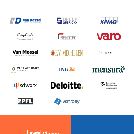
JE
JE
BEDRIJF
VOOR
OP
EEN
OVERNAME?