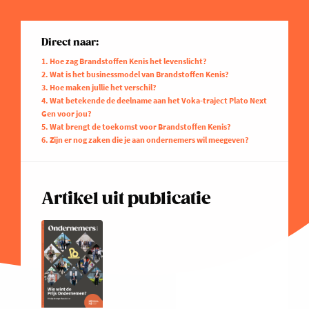
Direct naar:
1. Hoe zag Brandstoffen Kenis het levenslicht?
2. Wat is het businessmodel van Brandstoffen Kenis?
3. Hoe maken jullie het verschil?
4. Wat betekende de deelname aan het Voka-traject Plato Next
Gen voor jou?
5. Wat brengt de toekomst voor Brandstoffen Kenis?
6. Zijn er nog zaken die je aan ondernemers wil meegeven?
Artikel uit publicatie