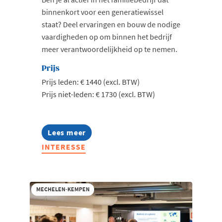
binnenkort voor een generatiewissel
staat? Deel ervaringen en bouw de nodige
vaardigheden op om binnen het bedrijf
meer verantwoordelijkheid op te nemen.
Prijs
Prijs leden: € 1440 (excl. BTW)
Prijs niet-leden: € 1730 (excl. BTW)
Lees meer
about
Plato
INTERESSE
Next
Generation
Kempen
2026-
2027
MECHELEN-KEMPEN