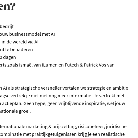
en?
bedrijf
 jouw businessmodel met AI
 in de wereld via AI
ënt te benaderen
90 dagen
ts zoals Ismaël van ILumen en Futech & Patrick Vos van
n AI als strategische versneller vertalen we strategie en ambitie
agse vertrek je niet met nog meer informatie. Je vertrekt met
 actieplan. Geen hype, geen vrijblijvende inspiratie, wel jouw
ationale groei.
ternationale marketing & prijszetting, risicobeheer, juridische
ombinatie met praktijkgetuigenissen krijg je een realistische