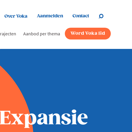
Aanmelden
Contact
Over Voka
rajecten
Aanbod per thema
Word Voka lid
 Expansie