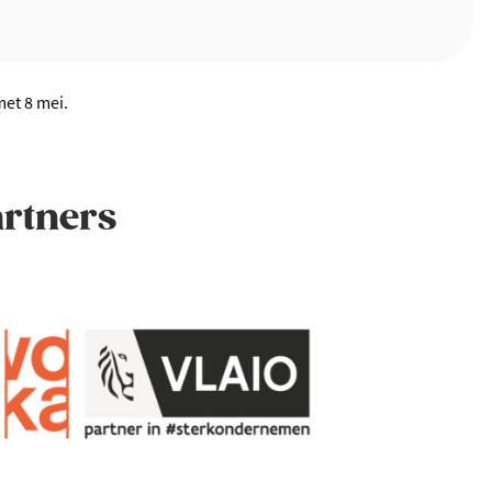
met 8 mei.
artners