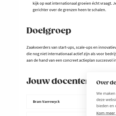
kijk op wat internationaal groeien écht vraagt. J
gerichter over de grenzen heen te schalen.
Doelgroep
Zaakvoerders van start-ups, scale-ups en innovatiev
die nog niet internationaal actief zijn als voor bedrij
aan de hand van een concreet actieplan succesvol i
Jouw docenten
Over de
We maken g
deze websi
Bram Vaerewyck
bieden en 
Kom meer 
Bram combineert meer 