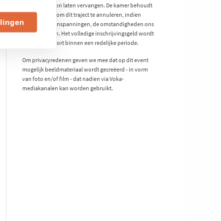
andere persoon laten vervangen. De kamer behoudt
zich het recht om dit traject te annuleren, indien
llingen
ondanks alle inspanningen, de omstandigheden ons
ertoe dwingen. Het volledige inschrijvingsgeld wordt
dan teruggestort binnen een redelijke periode.
Om privacyredenen geven we mee dat op dit event
mogelijk beeldmateriaal wordt gecreëerd - in vorm
van foto en/of film - dat nadien via Voka-
mediakanalen kan worden gebruikt.