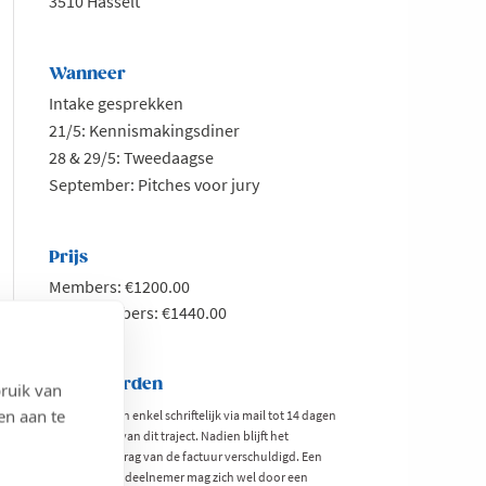
3510 Hasselt
Wanneer
Intake gesprekken
21/5: Kennismakingsdiner
28 & 29/5: Tweedaagse
September: Pitches voor jury
Prijs
Members: €1200.00
Non-members: €1440.00
Voorwaarden
ruik van
en aan te
Annuleren kan enkel schriftelijk via mail tot 14 dagen
voor de start van dit traject. Nadien blijft het
volledige bedrag van de factuur verschuldigd. Een
ingeschreven deelnemer mag zich wel door een