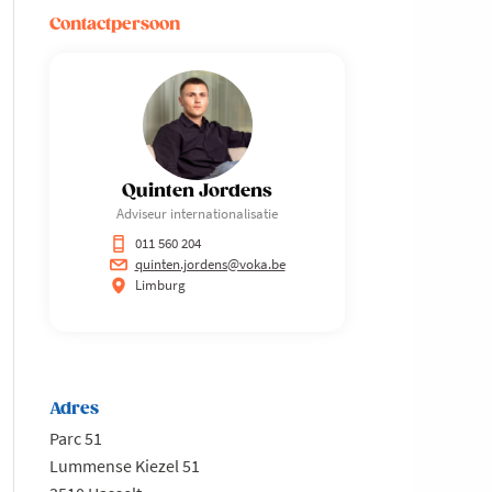
Contactpersoon
Quinten Jordens
Adviseur internationalisatie
011 560 204
quinten.jordens@voka.be
Limburg
Adres
Parc 51
Lummense Kiezel 51