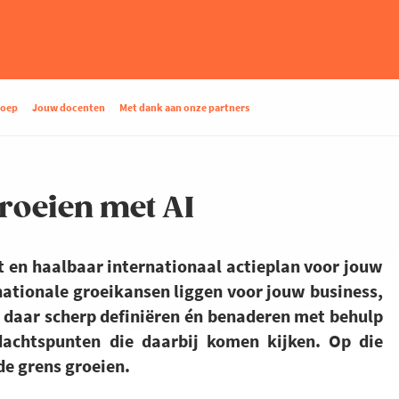
roep
Jouw docenten
Met dank aan onze partners
groeien met AI
t en haalbaar internationaal actieplan voor jouw
rnationale groeikansen liggen voor jouw business,
s daar scherp definiëren én benaderen met behulp
dachtspunten die daarbij komen kijken. Op die
 de grens groeien.