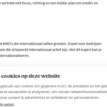
e vertrekt met focus, richting en een helder plan om sneller en
e KMO’s die internationaal willen groeien. Zowel voor bedrijven
ven die al beperkt internationaal actief zijn. Met dit traject kan je
nternationaliseren.
 cookies op deze website
ebruik van cookies om gegevens m.b.t. de prestaties en het geb
te te verzamelen & analyseren, om sociale netwerkfunctionaliteit
onze content & advertenties te verbeteren en personaliseren.
te weten
dan tien jaar internationale ervaring als Export Director bij Duvel