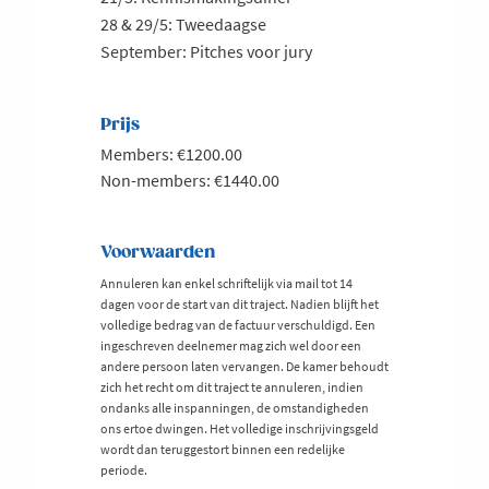
28 & 29/5: Tweedaagse
September: Pitches voor jury
Prijs
Members: €1200.00
Non-members: €1440.00
Voorwaarden
Annuleren kan enkel schriftelijk via mail tot 14
dagen voor de start van dit traject. Nadien blijft het
volledige bedrag van de factuur verschuldigd. Een
ingeschreven deelnemer mag zich wel door een
andere persoon laten vervangen. De kamer behoudt
zich het recht om dit traject te annuleren, indien
ondanks alle inspanningen, de omstandigheden
ons ertoe dwingen. Het volledige inschrijvingsgeld
wordt dan teruggestort binnen een redelijke
periode.