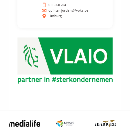
011 560 204
quinten.jordens@voka.be
Limburg