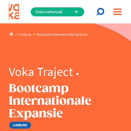
Overslaan
en
naar
de
inhoud
Limburg
Bootcamp Internationale Expansie
gaan
Voka Traject
Bootcamp
Internationale
Expansie
LIMBURG