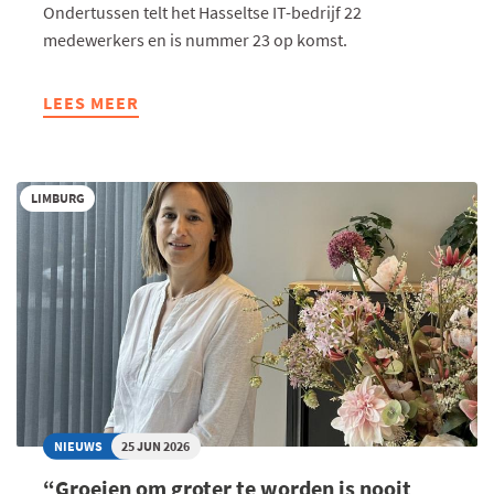
Ondertussen telt het Hasseltse IT-bedrijf 22
medewerkers en is nummer 23 op komst.
LEES MEER
ABOUT
GROEIEN
MET
DE
LIMBURG
KRACHT
VAN
DRIE
NIEUWS
25 JUN 2026
“Groeien om groter te worden is nooit