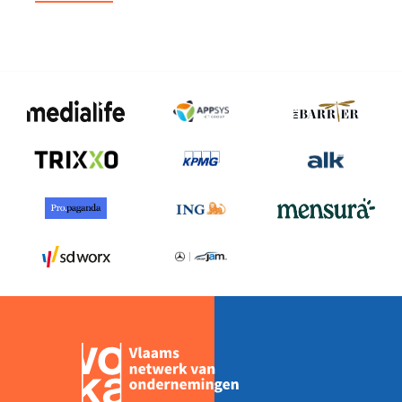
“DE
WIL
OM
TE
INNOVEREN
EN
TE
DIGITALISEREN
IS ER,
MAAR
DE
TIJD
EN
DE
STRUCTUUR
ONTBREKEN”