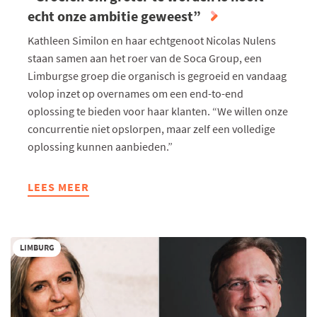
echt onze ambitie geweest”
Kathleen Similon en haar echtgenoot Nicolas Nulens
staan samen aan het roer van de Soca Group, een
Limburgse groep die organisch is gegroeid en vandaag
volop inzet op overnames om een end-to-end
oplossing te bieden voor haar klanten. “We willen onze
concurrentie niet opslorpen, maar zelf een volledige
oplossing kunnen aanbieden.”
LEES MEER
ABOUT
“GROEIEN
OM
GROTER
LIMBURG
TE
WORDEN
IS
NOOIT