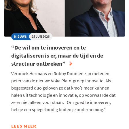
ECHT
ONZE
AMBITIE
GEWEEST”
NIEUWS
25 JUN 2026
“De wil om te innoveren en te
digitaliseren is er, maar de tijd en de
structuur ontbreken”
Veroniek Hermans en Robby Doumen zijn meter en
peter van de nieuwe Voka Plato-groep Innovatie. Als
begeesterd duo geloven ze dat kmo’s meer kunnen
halen uit technologie en innovatie, op voorwaarde dat
ze er niet alleen voor staan. “Om goed te innoveren,
heb je een spiegel nodig buiten je onderneming.”
LEES MEER
ABOUT