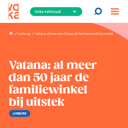
Overslaan
en
naar
de
inhoud
Limburg
Vatana: al meer dan 50 jaar de familiewinkel bij uitstek
gaan
Vatana: al meer
dan 50 jaar de
familiewinkel
bij uitstek
LIMBURG