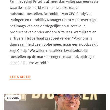
Familiebedrijf Fritel is al meer dan vijftig jaar een vaste
waarde in de markt van kleine elektrische
huishoudtoestellen. De ambitie van CEO Cindy Van
Ratingen en Durability Manager Petra Maes overstijgt
het imago van een oerdegelijke en succesvolle
producent van onder andere friteuses, wafelijzers en
airfryers. Het verhaal gaat veel verder. “Voor ons is
duurzaamheid geen optie meer, maar een noodzaak”,
zegt Cindy. “We willen niet alleen kwaliteitsvolle
toestellen op de markt brengen, maar ook bijdragen
aan een betere wereld.”
LEES MEER
ABOUT
DUURZAAMHEID
EN
INNOVATIE
LIMBURG
KOMEN
SAMEN