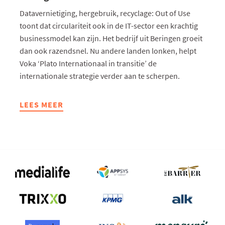
Datavernietiging, hergebruik, recyclage: Out of Use
toont dat circulariteit ook in de IT-sector een krachtig
businessmodel kan zijn. Het bedrijf uit Beringen groeit
dan ook razendsnel. Nu andere landen lonken, helpt
Voka ‘Plato Internationaal in transitie’ de
internationale strategie verder aan te scherpen.
LEES MEER
ABOUT
TWEEDE
LEVEN
VOOR
AFGEDANKT
IT-
MATERIAAL:
OUT
OF
USE
STEEKT