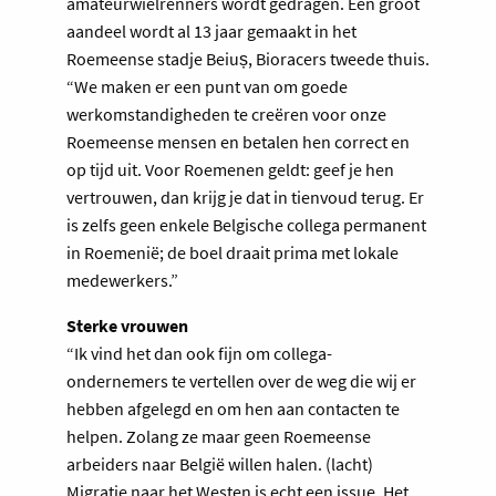
amateurwielrenners wordt gedragen. Een groot
aandeel wordt al 13 jaar gemaakt in het
Roemeense stadje Beiuș, Bioracers tweede thuis.
“We maken er een punt van om goede
werkomstandigheden te creëren voor onze
Roemeense mensen en betalen hen correct en
op tijd uit. Voor Roemenen geldt: geef je hen
vertrouwen, dan krijg je dat in tienvoud terug. Er
is zelfs geen enkele Belgische collega permanent
in Roemenië; de boel draait prima met lokale
medewerkers.”
Sterke vrouwen
“Ik vind het dan ook fijn om collega-
ondernemers te vertellen over de weg die wij er
hebben afgelegd en om hen aan contacten te
helpen. Zolang ze maar geen Roemeense
arbeiders naar België willen halen. (lacht)
Migratie naar het Westen is echt een issue. Het