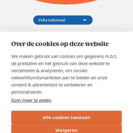
Koningsstraat 154-158, 1000 Brussel
02 229 81 11
Over de cookies op deze website
info@voka.be
We maken gebruik van cookies om gegevens m.b.t.
de prestaties en het gebruik van deze website te
verzamelen & analyseren, om sociale
netwerkfunctionaliteiten aan te bieden en onze
content & advertenties te verbeteren en
EN
personaliseren.
Pers
Nieuwsbrief
Kom meer te weten
Vacatures
Word lid
Alle cookies toestaan
Voka 2026
Algemene voorwaarden
Weigeren
Privacyverklaring