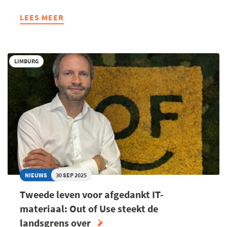
LEES MEER
ABOUT
PRODUCTIESITE
IN ROEMENIË
IS
LIMBURG
TWEEDE
THUIS
VOOR
BIORACER
NIEUWS
30 SEP 2025
Tweede leven voor afgedankt IT-
materiaal: Out of Use steekt de
landsgrens over