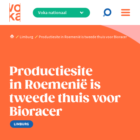
Overslaan
en
naar
de
inhoud
Limburg
Productiesite in Roemenië is tweede thuis voor Bioracer
gaan
Productiesite
in Roemenië is
tweede thuis voor
Bioracer
LIMBURG