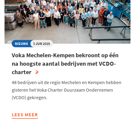
NIEUWS
5 JUN 2026
Voka Mechelen-Kempen bekroont op één
na hoogste aantal bedrijven met VCDO-
charter
48 bedrijven uit de regio Mechelen en Kempen hebben
gisteren het Voka Charter Duurzaam Ondernemen
(VCDO) gekregen.
LEES MEER
ABOUT
VOKA
MECHELEN-