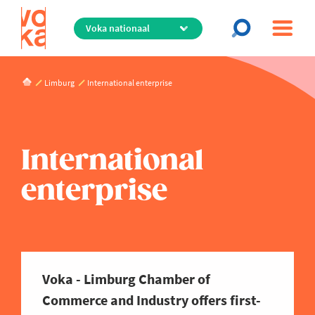
Overslaan
en
naar
de
inhoud
Limburg
International enterprise
gaan
International
enterprise
Voka - Limburg Chamber of
Commerce and Industry offers first-