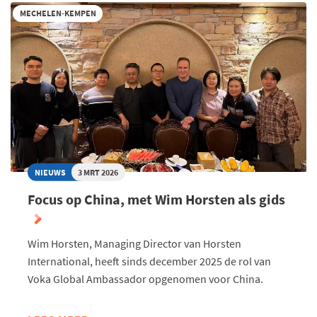
KEMPEN
MECHELEN-KEMPEN
BEKROONT
OP
ÉÉN
NA
HOOGSTE
AANTAL
BEDRIJVEN
MET
VCDO-
CHARTER
NIEUWS
3 MRT 2026
Focus op China, met Wim Horsten als gids
Wim Horsten, Managing Director van Horsten
International, heeft sinds december 2025 de rol van
Voka Global Ambassador opgenomen voor China.