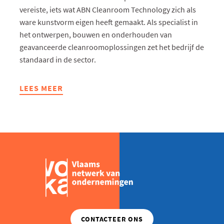
vereiste, iets wat ABN Cleanroom Technology zich als
ware kunstvorm eigen heeft gemaakt. Als specialist in
het ontwerpen, bouwen en onderhouden van
geavanceerde cleanroomoplossingen zet het bedrijf de
standaard in de sector.
LEES MEER
ABOUT
“ONZE
AMBITIE?
DE
EUROPESE
REFERENTIE
WORDEN
IN
SMART
CLEANROOMTECHNOLOGIE.”