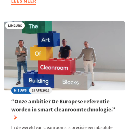
LEES MEER
ABOUT
FOCUS
OP
CHINA,
LIMBURG
MET
WIM
HORSTEN
ALS
GIDS
NIEUWS
29 APR 2025
“Onze ambitie? De Europese referentie
worden in smart cleanroomtechnologie.”
In de wereld van cleanrooms is precisie een absolute