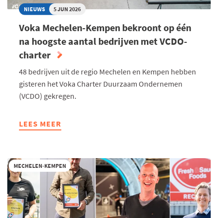
NIEUWS
5 JUN 2026
Voka Mechelen-Kempen bekroont op één
na hoogste aantal bedrijven met VCDO-
charter
48 bedrijven uit de regio Mechelen en Kempen hebben
gisteren het Voka Charter Duurzaam Ondernemen
(VCDO) gekregen.
LEES MEER
ABOUT
VOKA
MECHELEN-
KEMPEN
MECHELEN-KEMPEN
BEKROONT
OP
ÉÉN
NA
HOOGSTE