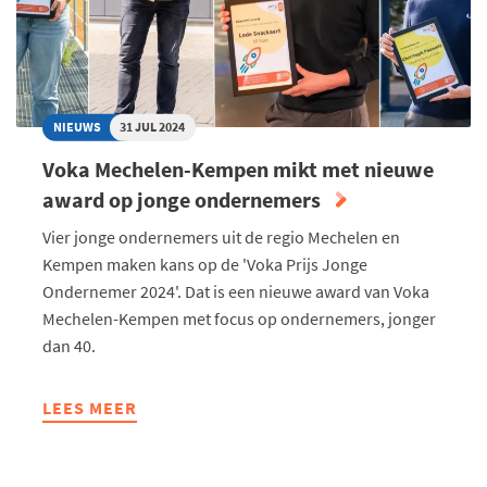
AANTAL
BEDRIJVEN
MET
VCDO-
CHARTER
NIEUWS
31 JUL 2024
Voka Mechelen-Kempen mikt met nieuwe
award op jonge ondernemers
Vier jonge ondernemers uit de regio Mechelen en
Kempen maken kans op de 'Voka Prijs Jonge
Ondernemer 2024'. Dat is een nieuwe award van Voka
Mechelen-Kempen met focus op ondernemers, jonger
dan 40.
LEES MEER
ABOUT
VOKA
MECHELEN-
KEMPEN