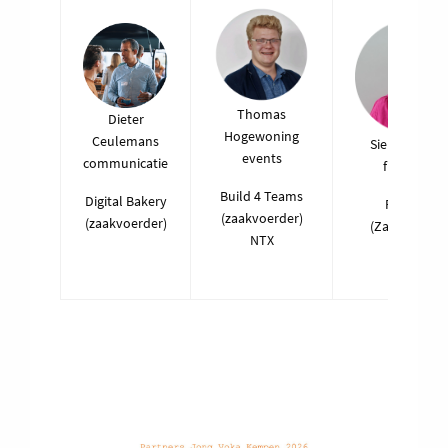
Thomas
Dieter
Hogewoning
Ceulemans
Sien Janssen
events
communicatie
financiën
Build 4 Teams
Digital Bakery
Processo
(zaakvoerder)
(zaakvoerder)
(Zaakvoerder
NTX