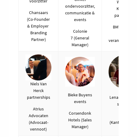
voorzitter
Willem De
ondervoorzitter,
Keulenaer
Chansaars
communicatie &
partnership
(Co-Founder
events
& Employer
BMW Meeuse
Colonie
Branding
(Fleet
7 (General
Partner)
verantwoordeli
Manager)
Niels Van
Herck
Bieke Buyens
Lena Van Tiche
partnerships
events
secretaris
Atrius
Corsendonk
Liantis
Advocaten
Hotels (Sales
(Kantoordirect
(Advocaat-
Manager)
KMO)
vennoot)