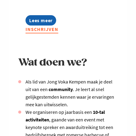
Lees meer
about
Jong
INSCHRIJVEN
Voka
Kempen
-
Talk
on
Wat doen we?
water
II
Als lid van Jong Voka Kempen maak je deel
uit van een
community
. Je leert al snel
gelijkgestemden kennen waar je ervaringen
mee kan uitwisselen.
We organiseren op jaarbasis een
10-tal
activiteiten
, gaande van een event met
keynote spreker en awarduitreiking tot een
bedrijfsbezoek met zomerse barbecue of