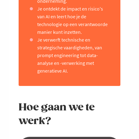
onderneming.
Je ontdekt de impact en risico's
van AI en leert hoe je de
technologie op een verantwoorde
manier kunt inzetten.
Je verwerft technische en
strategische vaardigheden, van
prompt engineering tot data-
analyse en -verwerking met
generatieve AI.
Hoe gaan we te
werk?