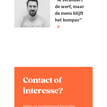
de werf, maar
de mens blijft
het kompas”
ABOUT
“AI
VERANDERT
DE
WERF,
MAAR
DE
Contact of
MENS
BLIJFT
interesse?
HET
KOMPAS”
Neem via onderstaand formulier