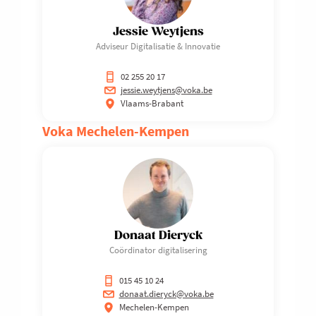
Jessie Weytjens
Adviseur Digitalisatie & Innovatie
02 255 20 17
jessie.weytjens@voka.be
Vlaams-Brabant
Voka Mechelen-Kempen
Donaat Dieryck
Coördinator digitalisering
015 45 10 24
donaat.dieryck@voka.be
Mechelen-Kempen