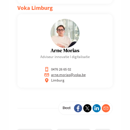
Voka Limburg
Arne Morias
Adviseur innovatie I digitalisatie
0476 26 65 02
arne.morias@voka.be
Limburg
Deel