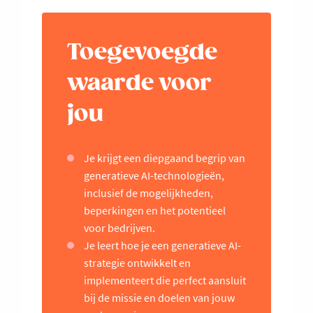
Toegevoegde
waarde voor
jou
Je krijgt een diepgaand begrip van
generatieve AI-technologieën,
inclusief de mogelijkheden,
beperkingen en het potentieel
voor bedrijven.
Je leert hoe je een generatieve AI-
strategie ontwikkelt en
implementeert die perfect aansluit
bij de missie en doelen van jouw