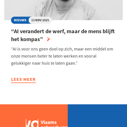
NIEUWS
13 NOV 2025
“AI verandert de werf, maar de mens blijft
het kompas”
“AI is voor ons geen doel op zich, maar een middel om
onze mensen beter te laten werken en vooral
gelukkiger naar huis te laten gaan.”
LEES MEER
ABOUT
“AI
VERANDERT
DE
WERF,
MAAR
DE
MENS