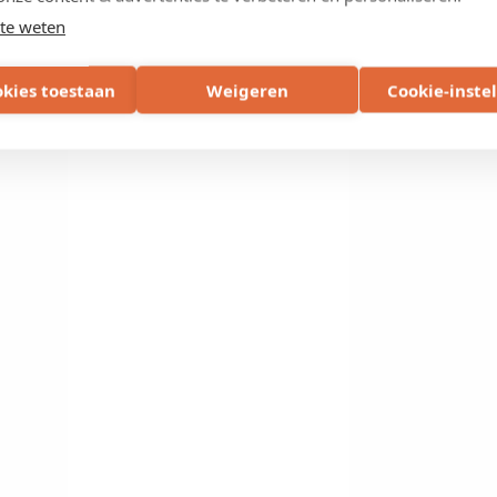
te weten
okies toestaan
Weigeren
Cookie-inste