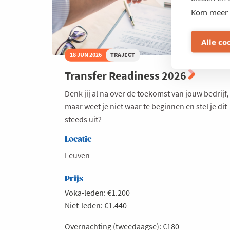
Kom meer 
Alle co
18 JUN 2026
TRAJECT
Transfer Readiness 2026
Denk jij al na over de toekomst van jouw bedrijf,
maar weet je niet waar te beginnen en stel je dit
steeds uit?
Locatie
Leuven
Prijs
Voka-leden: €1.200
Niet-leden: €1.440
Overnachting (tweedaagse): €180