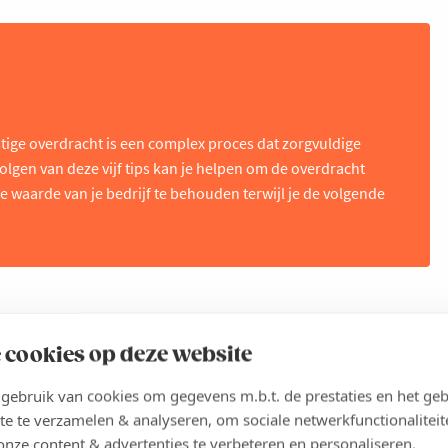
tige overdracht is een complex proces dat zorgvuldige
volgen van deze vijf tips kan je helpen om de overdracht
e waarde van je bedrijf te behouden terwijl je de volgende
 cookies op deze website
ebruik van cookies om gegevens m.b.t. de prestaties en het geb
te te verzamelen & analyseren, om sociale netwerkfunctionaliteit
onze content & advertenties te verbeteren en personaliseren.