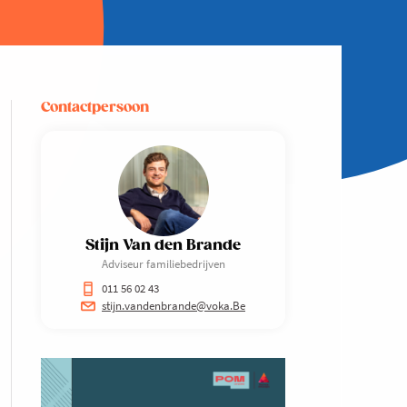
Contactpersoon
Stijn Van den Brande
Adviseur familiebedrijven
011 56 02 43
stijn.vandenbrande@voka.Be