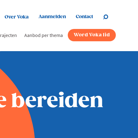
Aanmelden
Contact
Over Voka
rajecten
Aanbod per thema
Word Voka lid
te bereiden