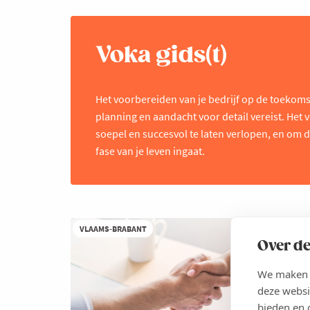
Voka gids(t)
Het voorbereiden van je bedrijf op de toekoms
planning en aandacht voor detail vereist. Het 
soepel en succesvol te laten verlopen, en om d
fase van je leven ingaat.
VLAAMS-BRABANT
Over de
We maken g
deze websi
bieden en 