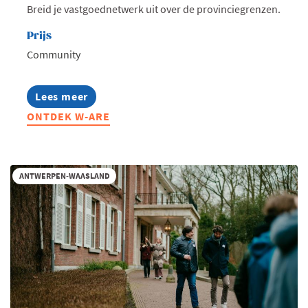
Breid je vastgoednetwerk uit over de provinciegrenzen.
Prijs
Community
Lees meer
about
W-
ONTDEK W-ARE
ARE
2026:
Summerdrink
met
Oost-
ANTWERPEN-WAASLAND
en
West-
Vlaamse
community's