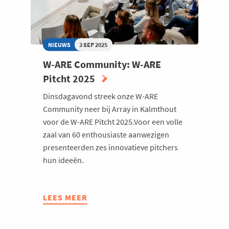
NIEUWS
3 SEP 2025
W-ARE Community: W-ARE
Pitcht 2025
Dinsdagavond streek onze W-ARE
Community neer bij Array in Kalmthout
voor de W-ARE Pitcht 2025.Voor een volle
zaal van 60 enthousiaste aanwezigen
presenteerden zes innovatieve pitchers
hun ideeën.
LEES MEER
ABOUT
W-
ARE