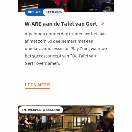
NIEUWS
6 FEB 2026
W-ARE aan de Tafel van Gert
Afgelopen donderdag trapten we het jaar
af met zo'n 60 deelnemers met een
unieke avondsessie bij Play Zuid, waar we
het succesconcept van "De Tafel van
Gert" overnamen.
LEES MEER
ABOUT
W-
ARE
AAN
ANTWERPEN-WAASLAND
DE
TAFEL
VAN