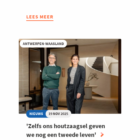
LEES MEER
ABOUT
W-
ARE
COMMUNITY:
ANTWERPEN-WAASLAND
BEZOEK
BIJ
MONTEVIDEO
OFFICES
MET
REC
MECHELEN
NIEUWS
19 NOV 2025
'Zelfs ons houtzaagsel geven
we nog een tweede leven'