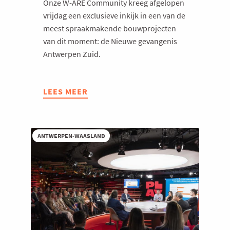
Onze W-ARE Community kreeg afgelopen
vrijdag een exclusieve inkijk in een van de
meest spraakmakende bouwprojecten
van dit moment: de Nieuwe gevangenis
Antwerpen Zuid.
LEES MEER
ABOUT
W-
ARE
2026:
ANTWERPEN-WAASLAND
BEZOEK
AAN
DE
NIEUWE
GEVANGENIS
VAN
ANTWERPEN