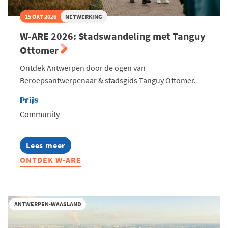
15 OKT 2026
NETWERKING
W-ARE 2026: Stadswandeling met Tanguy
Ottomer
Ontdek Antwerpen door de ogen van
Beroepsantwerpenaar & stadsgids Tanguy Ottomer.
Prijs
Community
Lees meer
about
W-
ONTDEK W-ARE
ARE
2026:
Stadswandeling
met
Tanguy
ANTWERPEN-WAASLAND
Ottomer