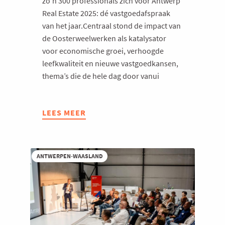
zo’n 300 professionals zich voor Antwerp
Real Estate 2025: dé vastgoedafspraak
van het jaar.Centraal stond de impact van
de Oosterweelwerken als katalysator
voor economische groei, verhoogde
leefkwaliteit en nieuwe vastgoedkansen,
thema’s die de hele dag door vanui
LEES MEER
ABOUT
ANTWERP
REAL
ESTATE
ANTWERPEN-WAASLAND
2025