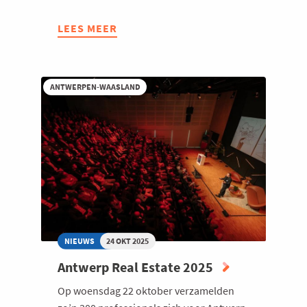
LEES MEER
ABOUT
'ZELFS
ONS
HOUTZAAGSEL
ANTWERPEN-WAASLAND
GEVEN
WE
NOG
EEN
TWEEDE
LEVEN'
NIEUWS
24 OKT 2025
Antwerp Real Estate 2025
Op woensdag 22 oktober verzamelden