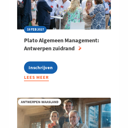
18 FEB 2027
Plato Algemeen Management:
Antwerpen zuidrand
Inschrijven
LEES MEER
ABOUT
PLATO
ALGEMEEN
MANAGEMENT:
ANTWERPEN-WAASLAND
ANTWERPEN
ZUIDRAND