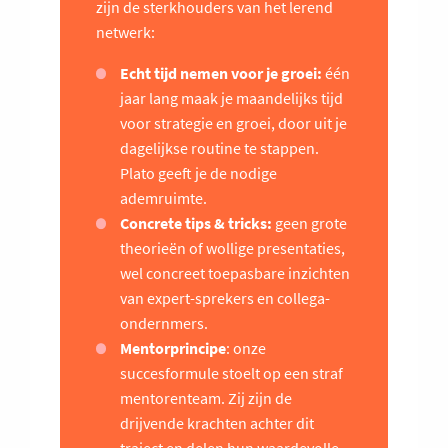
zijn de sterkhouders van het lerend
netwerk:
Echt tijd nemen voor je groei:
één
jaar lang maak je maandelijks tijd
voor strategie en groei, door uit je
dagelijkse routine te stappen.
Plato geeft je de nodige
ademruimte.
Concrete tips & tricks:
geen grote
theorieën of wollige presentaties,
wel concreet toepasbare inzichten
van expert-sprekers en collega-
ondernmers.
Mentorprincipe
: onze
succesformule stoelt op een straf
mentorenteam. Zij zijn de
drijvende krachten achter dit