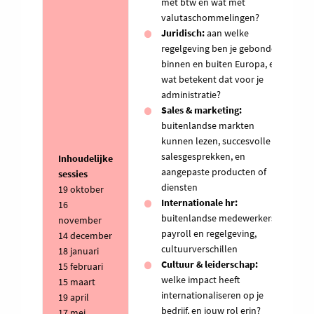
met btw en wat met
valutaschommelingen?
Juridisch:
aan welke
regelgeving ben je gebonden
binnen en buiten Europa, en
wat betekent dat voor je
administratie?
Sales & marketing:
buitenlandse markten
kunnen lezen, succesvolle
salesgesprekken, en
Inhoudelijke
aangepaste producten of
sessies
diensten
19 oktober
Internationale hr:
16
buitenlandse medewerkers,
november
payroll en regelgeving,
14 december
cultuurverschillen
18 januari
Cultuur & leiderschap:
15 februari
welke impact heeft
15 maart
internationaliseren op je
19 april
bedrijf, en jouw rol erin?
17 mei