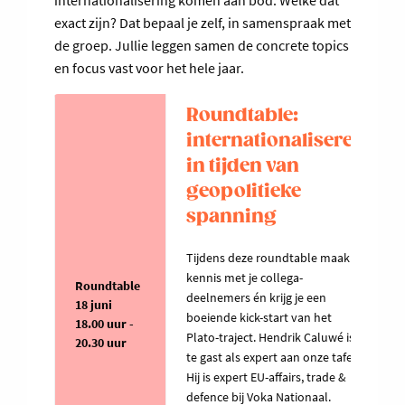
internationalisering komen aan bod. Welke dat
exact zijn? Dat bepaal je zelf, in samenspraak met
de groep. Jullie leggen samen de concrete topics
en focus vast voor het hele jaar.
Roundtable:
internationaliseren
in tijden van
geopolitieke
spanning
Tijdens deze roundtable maak je
kennis met je collega-
Roundtable
deelnemers én krijg je een
18 juni
boeiende kick-start van het
18.00 uur -
Plato-traject. Hendrik Caluwé is
20.30 uur
te gast als expert aan onze tafel.
Hij is expert EU-affairs, trade &
defence bij Voka Nationaal.