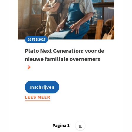
26 FEB 2027
Plato Next Generation: voor de
nieuwe familiale overnemers
Inschrijven
LEES MEER
ABOUT
PLATO
NEXT
GENERATION:
Paginering
VOOR
Pagina 1
Volgende
››
pagina