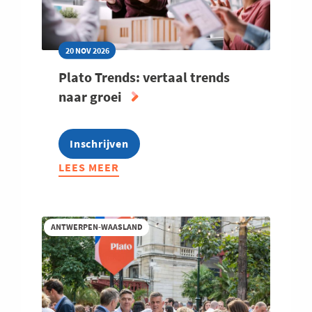
20 NOV 2026
Plato Trends: vertaal trends
naar groei
Inschrijven
LEES MEER
ABOUT
PLATO
TRENDS:
VERTAAL
ANTWERPEN-WAASLAND
TRENDS
NAAR
GROEI