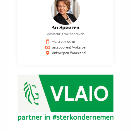
An Spooren
Adviseur groeibedrijven
+32 3 206 58 10
an.spooren@voka.be
Antwerpen-Waasland