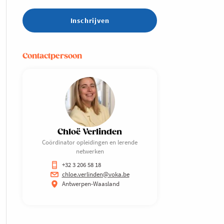
Inschrijven
Contactpersoon
Chloë Verlinden
Coördinator opleidingen en lerende
netwerken
+32 3 206 58 18
chloe.verlinden@voka.be
Antwerpen-Waasland