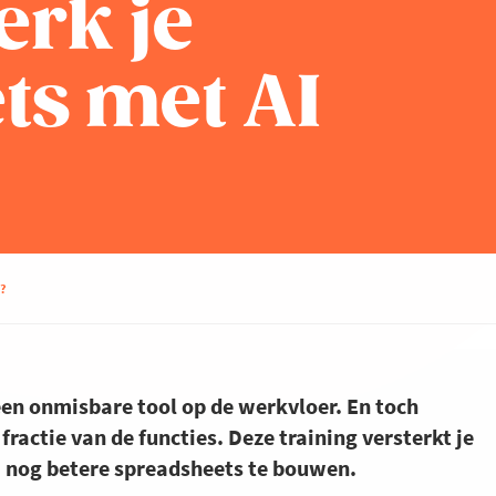
erk je
ts met AI
e?
 een onmisbare tool op de werkvloer. En toch
fractie van de functies. Deze training versterkt je
 om nog betere spreadsheets te bouwen.