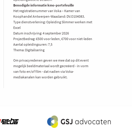
Benodigde informatie kmo-portefeuille
Het registratienummer van Voka – Kamer van
Koophandel Antwerpen-Waasland: DV.O104083.
Type dienstverlening: Opleiding Slimmer werken met
Excel
Datum inschrijving: 4 september 2026
Projectbedrag: €500 voor leden, €700 voor niet-leden
Aantal opleidingsuren: 7,5
Thema: Digitalisering
Om privacyredenen geven we mee dat op dit event
mogelijk beeldmateriaal wordt gecreëerd - in vorm
van foto en/of film - dat nadien via Voka-
mediakanalen kan worden gebruikt.