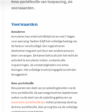
Kmo-portefeuille van toepassing, zie
voorwaarden.
Voorwaarden
Annuleren
Annuleren kan enkel schriftelijk tot en met 7 dagen
voor aanvang. Nadien blijft het volledige bedrag van
de factuur verschuldigd. Een ingeschreven
deelnemer mag zich wel door een andere persoon
laten vervangen. De Kamer behoudt zich het recht de
activiteit te annuleren indien, ondanks alle
inspanningen, de omstandigheden ons ertoe
dwingen. Het volledige inschrijvingsgeld wordt dan
teruggestort.
Kmo-portefeuille
Recupereer een deel van je opleidingskosten via de
kmo-portefeuille. De aanvraag moet ten laatste twee
weken na de start van de opleiding gebeuren op
www.kmo-portefeuille.be
. Indien je beroep doet op
de kmo-portefeuille, dien je nog btw op de volledige
opleidingskost te betalen.