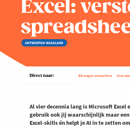
Excel: verst
spreadshee
ANTWERPEN-WAASLAND
Direct naar:
Dit mag je verwachten
Voor wi
Al vier decennia lang is Microsoft Excel
gebruik ook jij waarschijnlijk maar een 
Excel-skills én helpt je AI in te zetten