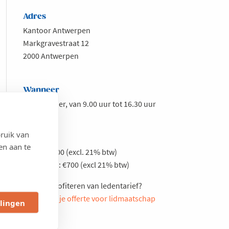
Adres
Kantoor Antwerpen
Markgravestraat 12
2000 Antwerpen
Wanneer
4 september, van 9.00 uur tot 16.30 uur
ruik van
Prijs
en aan te
Leden: €500 (excl. 21% btw)
Niet-leden: €700 (excl 21% btw)
Meteen profiteren van ledentarief?
Vraag hier je offerte voor lidmaatschap
llingen
aan.