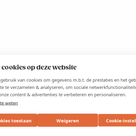
 cookies op deze website
ebruik van cookies om gegevens m.b.t. de prestaties en het geb
ve)
te te verzamelen & analyseren, om sociale netwerkfunctionaliteit
onze content & advertenties te verbeteren en personaliseren.
en sterke passie voor ICT. Met meer dan 25 jaar ervaring in
te weten
twerktrajecten rond data analyse in Excel en andere BI tools,
en naar een hoger niveau te tillen.
okies toestaan
Weigeren
Cookie-inste