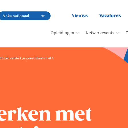
Nieuws
Vacatures
Opleidingen
Netwerkevents
T
Excel: versterk je spreadsheets met AI
erken met