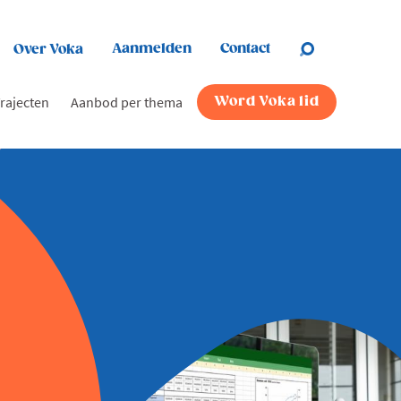
Aanmelden
Contact
Over Voka
rajecten
Aanbod per thema
Word Voka lid