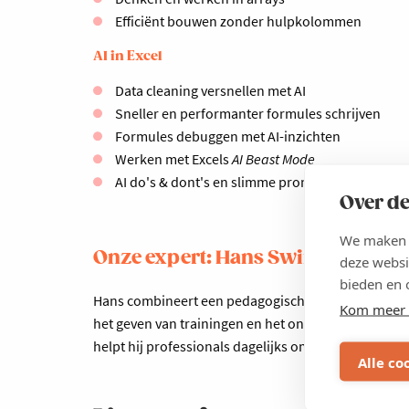
Efficiënt bouwen zonder hulpkolommen
AI in Excel
Data cleaning versnellen met AI
Sneller en performanter formules schrijven
Formules debuggen met AI-inzichten
Werken met Excels
AI Beast Mode
AI do's & dont's en slimme prompts
Over de
We maken g
Onze expert: Hans Swinnen (iNati
deze websi
bieden en 
Hans combineert een pedagogische achtergrond met e
Kom meer 
het geven van trainingen en het ontwikkelen van maa
helpt hij professionals dagelijks om hun vaardighed
Alle co