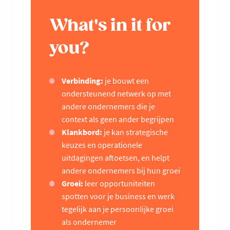
What's in it for
you?
Verbinding:
je bouwt een
ondersteunend netwerk op met
andere ondernemers die je
context als geen ander begrijpen
Klankbord:
je kan strategische
keuzes en operationele
uitdagingen aftoetsen, en helpt
andere ondernemers bij hun groei
Groei:
leer opportuniteiten
spotten voor je business en werk
tegelijk aan je persoonlijke groei
als ondernemer