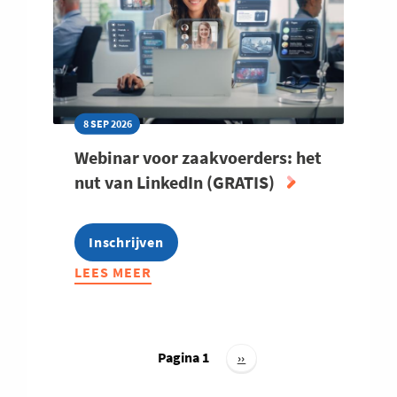
MET
AI
8 SEP 2026
Webinar voor zaakvoerders: het
nut van LinkedIn (GRATIS)
Inschrijven
LEES MEER
ABOUT
WEBINAR
VOOR
ZAAKVOERDERS:
Paginering
HET
Pagina 1
Volgende
››
pagina
NUT