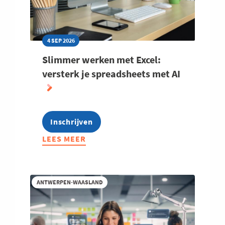
4 SEP 2026
Slimmer werken met Excel:
versterk je spreadsheets met AI
Inschrijven
LEES MEER
ABOUT
SLIMMER
WERKEN
MET
ANTWERPEN-WAASLAND
EXCEL:
VERSTERK
JE
SPREADSHEETS