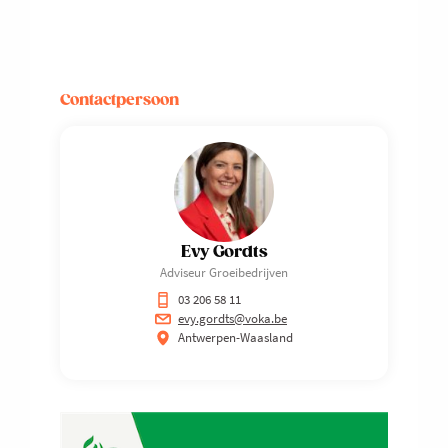
VAN
LINKEDIN
(GRATIS)
Contactpersoon
Evy Gordts
Adviseur Groeibedrijven
03 206 58 11
evy.gordts@voka.be
Antwerpen-Waasland