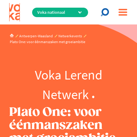
Overslaan
en
naar
de
inhoud
Antwerpen-Waasland
Netwerkevents
gaan
Plato One: voor éénmanszaken met groeiambitie
Voka Lerend
Netwerk
Plato One: voor
éénmanszaken