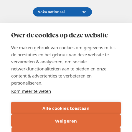
Koningsstraat 154-158, 1000 Brussel
02 229 81 11
Over de cookies op deze website
info@voka.be
We maken gebruik van cookies om gegevens m.b.t.
de prestaties en het gebruik van deze website te
verzamelen & analyseren, om sociale
netwerkfunctionaliteiten aan te bieden en onze
content & advertenties te verbeteren en
EN
personaliseren.
Pers
Nieuwsbrief
Kom meer te weten
Vacatures
Word lid
Alle cookies toestaan
Voka 2026
Algemene voorwaarden
Weigeren
Privacyverklaring
Inschrijven
Cookie verklaring