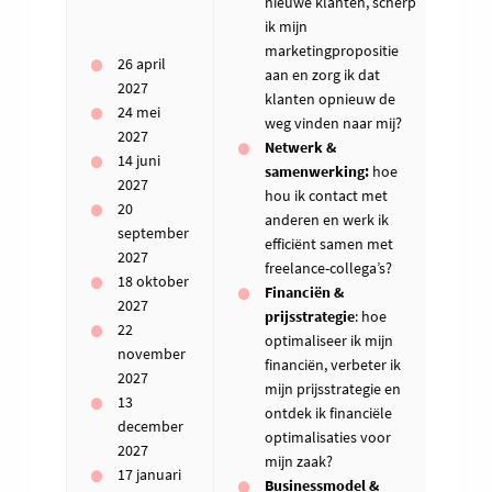
nieuwe klanten, scherp
ik mijn
marketingpropositie
26 april
aan en zorg ik dat
2027
klanten opnieuw de
24 mei
weg vinden naar mij?
2027
Netwerk &
14 juni
samenwerking:
hoe
2027
hou ik contact met
20
anderen en werk ik
september
efficiënt samen met
2027
freelance-collega’s?
18 oktober
Financiën &
2027
prijsstrategie
: hoe
22
optimaliseer ik mijn
november
financiën, verbeter ik
2027
mijn prijsstrategie en
13
ontdek ik financiële
december
optimalisaties voor
2027
mijn zaak?
17 januari
Businessmodel &