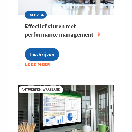
3 SEP 2026
Effectief sturen met
performance management
Inschrijven
LEES MEER
ABOUT
EFFECTIEF
STUREN
MET
ANTWERPEN-WAASLAND
PERFORMANCE
MANAGEMENT