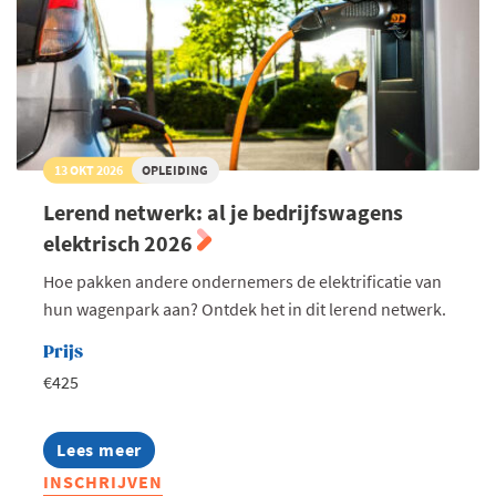
tot
Z
13 OKT 2026
OPLEIDING
Lerend netwerk: al je bedrijfswagens
elektrisch 2026
Hoe pakken andere ondernemers de elektrificatie van
hun wagenpark aan? Ontdek het in dit lerend netwerk.
Prijs
€425
Lees meer
about
Lerend
INSCHRIJVEN
netwerk: