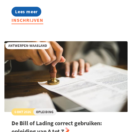
Lees meer
about
Smart
INSCHRIJVEN
Logistics
&
Warehousing:
scouting
industrie
ANTWERPEN-WAASLAND
4.0
6 OKT 2026
OPLEIDING
De Bill of Lading correct gebruiken:
opleiding van A tot Z