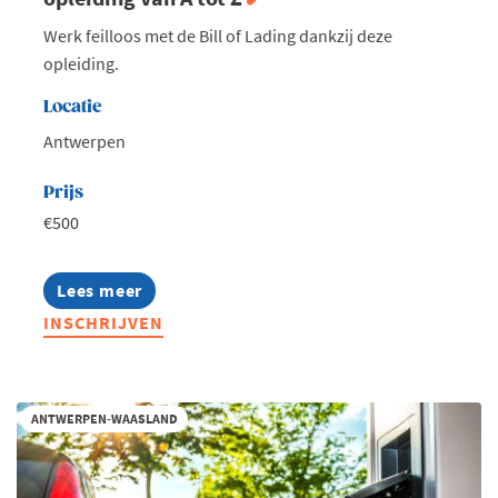
Werk feilloos met de Bill of Lading dankzij deze
opleiding.
Locatie
Antwerpen
Prijs
€500
Lees meer
about
De
INSCHRIJVEN
Bill
of
Lading
correct
gebruiken:
ANTWERPEN-WAASLAND
opleiding
van
A