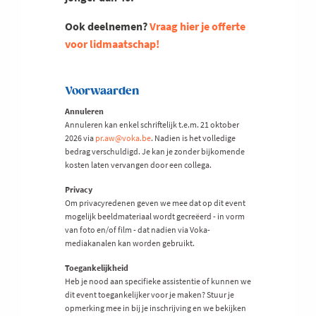
Ook deelnemen?
Vraag hier je offerte
voor lidmaatschap!
Voorwaarden
Annuleren
Annuleren kan enkel schriftelijk t.e.m. 21 oktober
2026 via
pr.aw@voka.be
. Nadien is het volledige
bedrag verschuldigd. Je kan je zonder bijkomende
kosten laten vervangen door een collega.
Privacy
Om privacyredenen geven we mee dat op dit event
mogelijk beeldmateriaal wordt gecreëerd - in vorm
van foto en/of film - dat nadien via Voka-
mediakanalen kan worden gebruikt.
Toegankelijkheid
Heb je nood aan specifieke assistentie of kunnen we
dit event toegankelijker voor je maken? Stuur je
opmerking mee in bij je inschrijving en we bekijken