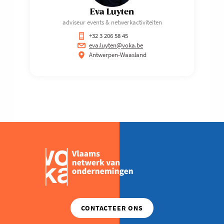
Eva Luyten
adviseur events & netwerkactiviteiten
+32 3 206 58 45
eva.luyten@voka.be
Antwerpen-Waasland