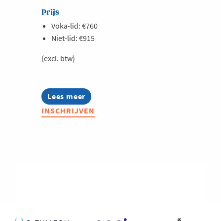
Prijs
Voka-lid: €760
Niet-lid: €915
(excl. btw)
Lees meer
about
Microsoft
INSCHRIJVEN
Copilot
-
haal
meer
uit
AI
binnen
Microsoft
365