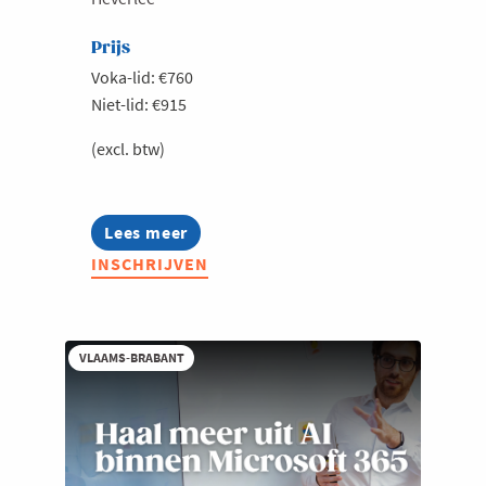
Prijs
Voka-lid: €760
Niet-lid: €915
(excl. btw)
Lees meer
about
Microsoft
INSCHRIJVEN
Crash
course
voor
beginners
VLAAMS-BRABANT