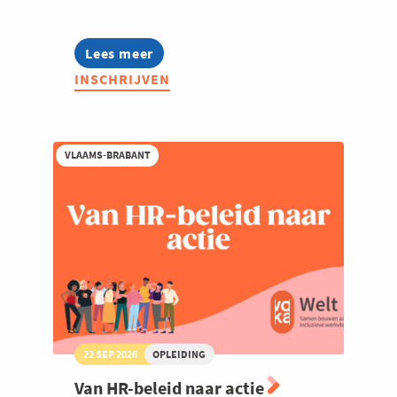
Welzijn en gezondheidszorg
Lees meer
about
Summer
INSCHRIJVEN
Masterclass:
Thought
leadership
op
LinkedIn
VLAAMS-BRABANT
22 SEP 2026
OPLEIDING
Van HR-beleid naar actie