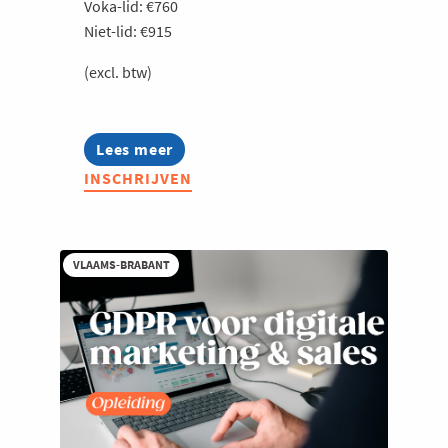
Voka-lid: €760
Niet-lid: €915
(excl. btw)
Lees meer
about
Boost
INSCHRIJVEN
je
productiviteit
met
Gemini
(Google)
VLAAMS-BRABANT