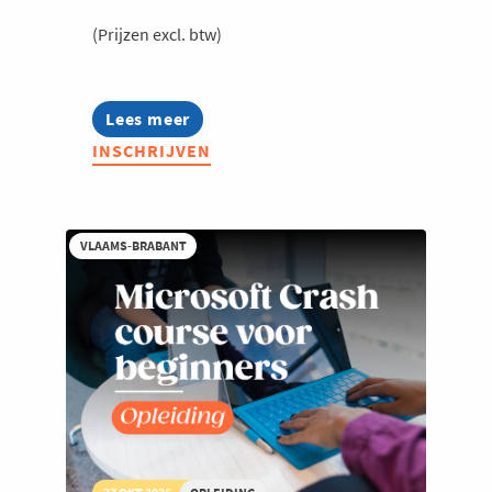
(Prijzen excl. btw)
Lees meer
about
AI,
INSCHRIJVEN
data
en
GDPR:
maak
je
VLAAMS-BRABANT
digitale
marketing
&
sales
futureproof