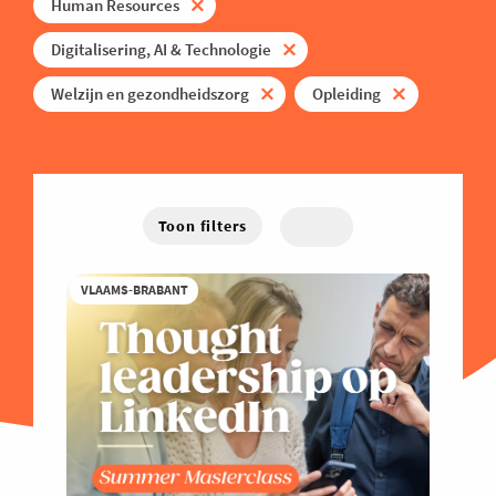
Energie
Human Resources
West-Vlaanderen
Hybride
Traject
Familiebedrijven
Digitalisering, AI & Technologie
Online
Financieel
Welzijn en gezondheidszorg
Opleiding
Good Governance
Groeien
Haven
Toon filters
Human Resources
Industrie
VLAAMS-BRABANT
Innovatie
Internationaal Ondernemen
Juridisch
Logistiek en Transport
Luchtvaart
Marketing & Sales