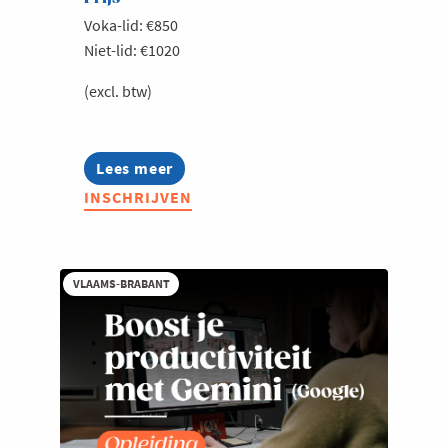
Voka-lid: €850
Niet-lid: €1020
(excl. btw)
Lees meer
about
Generatieve
INSCHRIJVEN
AI
voor
KMO's
VLAAMS-BRABANT