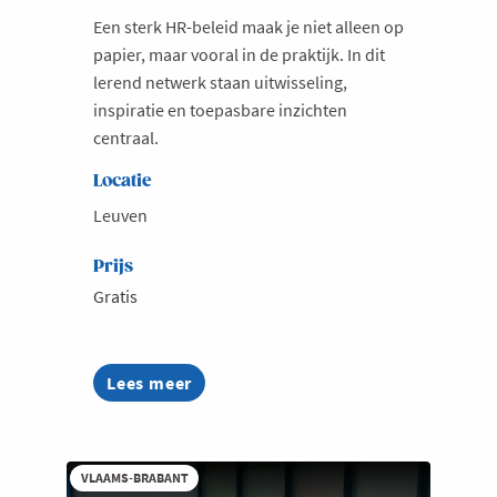
Een sterk HR-beleid maak je niet alleen op
papier, maar vooral in de praktijk. In dit
lerend netwerk staan uitwisseling,
inspiratie en toepasbare inzichten
centraal.
Locatie
Leuven
Prijs
Gratis
Lees meer
about
Van
HR-
beleid
naar
VLAAMS-BRABANT
actie