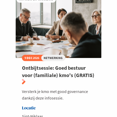
Steven
Goegebeur
9 DEC 2026
NETWERKING
Ontbijtsessie: Goed bestuur
voor (familiale) kmo's (GRATIS)
Versterk je kmo met good governance
dankzij deze infosessie.
Locatie
Sint-Niklaas