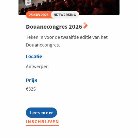
25 NOV 2026
NETWERKING
Douanecongres 2026
Teken in voor de twaalfde editie van het
Douanecongres.
Locatie
Antwerpen
Prijs
€325
Lees meer
about
Douanecongres
INSCHRIJVEN
2026