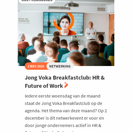
community
Limburg
2 DEC 2026
NETWERKING
Jong Voka Breakfastclub: HR &
Future of Work
Iedere eerste woensdag van de maand
staat de Jong Voka Breakfastclub op de
agenda. Het thema van deze maand? Op 2
december is dit netwerkevent er voor en
door jonge ondernemers actief in HR &