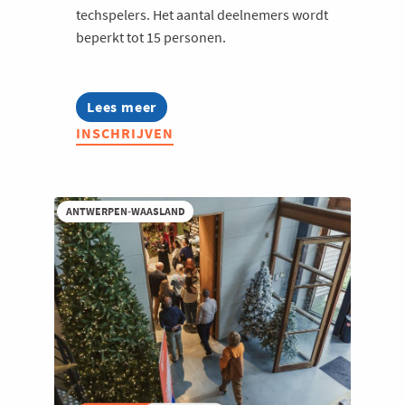
techspelers. Het aantal deelnemers wordt
beperkt tot 15 personen.
Lees meer
about
Voka
INSCHRIJVEN
On
Tour
|
27
november
ANTWERPEN-WAASLAND
'26
-
TBA