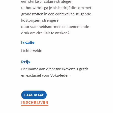
een sterke circulaire strategie
uitbouwtHoe ga je als bedrijf slim om met
grondstoffen in een context van stijgende
kostprijzen, strengere
duurzaamheidsnormen en toenemende
druk om circulair te werken?
Locatie
Lichtervelde
Prijs
Deelname aan dit netwerkevent is gratis
en exclusief voor Voka-leden.
Lees meer
about
What's
INSCHRIJVEN
Hot
in