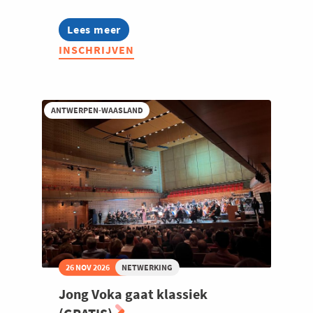
Lees meer
about
Communities
INSCHRIJVEN
Connect
ANTWERPEN-WAASLAND
26 NOV 2026
NETWERKING
Jong Voka gaat klassiek