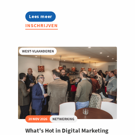
Lees meer
about
Voka
INSCHRIJVEN
Connect
@
Ocular
WEST-VLAANDEREN
20 NOV 2026
NETWERKING
What's Hot in Digital Marketing