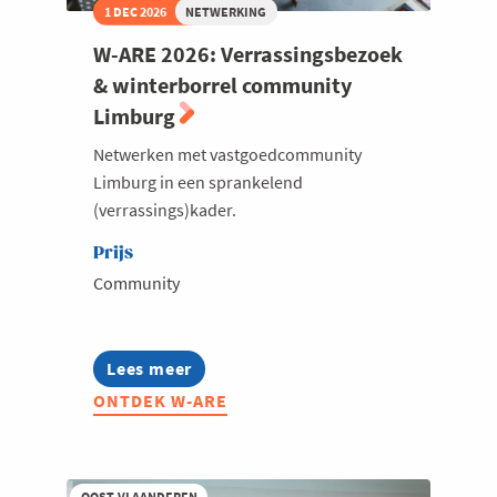
1 DEC 2026
NETWERKING
W-ARE 2026: Verrassingsbezoek
& winterborrel community
Limburg
Netwerken met vastgoedcommunity
Limburg in een sprankelend
(verrassings)kader.
Prijs
Community
Lees meer
about
W-
ONTDEK W-ARE
ARE
2026:
Verrassingsbezoek
&
winterborrel
OOST-VLAANDEREN