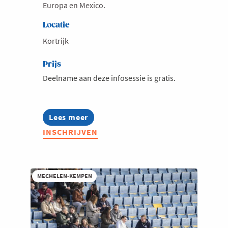
Europa en Mexico.
Locatie
Kortrijk
Prijs
Deelname aan deze infosessie is gratis.
Lees meer
about
Infosessie:
INSCHRIJVEN
Week
Internationaal
Ondernemen
-
Mexico
MECHELEN-KEMPEN