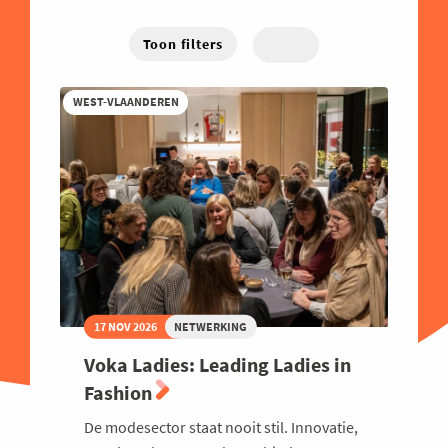
Energie
West-Vlaanderen
Hybride
Traject
Familiebedrijven
Toon filters
Online
Financieel
WEST-VLAANDEREN
Good Governance
Groeien
Haven
Human Resources
Industrie
Innovatie
Internationaal Ondernemen
17 NOV 2026
NETWERKING
Juridisch
Voka Ladies: Leading Ladies in
Logistiek en Transport
Fashion
Luchtvaart
De modesector staat nooit stil. Innovatie,
Marketing & Sales