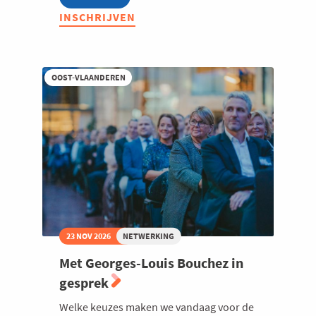
What's
INSCHRIJVEN
Hot
in
Digital
Marketing
bij
OOST-VLAANDEREN
DM&S
23 NOV 2026
NETWERKING
Met Georges-Louis Bouchez in
gesprek
Welke keuzes maken we vandaag voor de