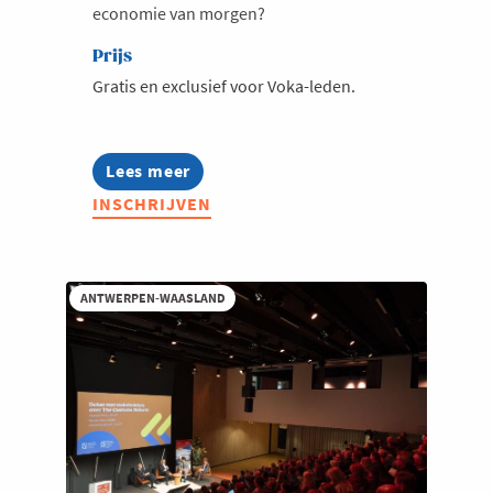
economie van morgen?
Prijs
Gratis en exclusief voor Voka-leden.
Lees meer
about
Met
INSCHRIJVEN
Georges-
Louis
Bouchez
in
gesprek
ANTWERPEN-WAASLAND