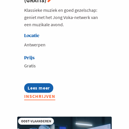
(GRATIS)
Klassieke muziek en goed gezelschap:
geniet met het Jong Voka-netwerk van
een muzikale avond.
Locatie
Antwerpen
Prijs
Gratis
Lees meer
about
Jong
INSCHRIJVEN
Voka
gaat
klassiek
(GRATIS)
OOST-VLAANDEREN