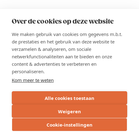
Circulair
grondstoffenbeheer
bij
ANTWERPEN-WAASLAND
Paneltim
Over de cookies op deze website
We maken gebruik van cookies om gegevens m.b.t.
de prestaties en het gebruik van deze website te
verzamelen & analyseren, om sociale
netwerkfunctionaliteiten aan te bieden en onze
content & advertenties te verbeteren en
personaliseren.
Kom meer te weten
15 DEC 2026
NETWERKING
Verwelkoming nieuwe leden |
Alle cookies toestaan
15 december 2026 (GRATIS)
Weigeren
De perfecte gelegenheid voor een verdere
kennismaking tussen nieuwe leden en
Cookie-instellingen
onze Kamer.