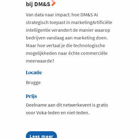
bij DM&S
Van data naar impact: hoe DM&S AI
strategisch toepast in marketingArtificiële
intelligentie verandert de manier waarop
bedrijven vandaag aan marketing doen.
Maar hoe vertaal je die technologische
mogelijkheden naar échte commerciële
meerwaarde?
Locatie
Brugge
Prijs
Deelname aan dit netwerkevent is gratis
voor Voka-leden en niet-leden.
Lees meer
about