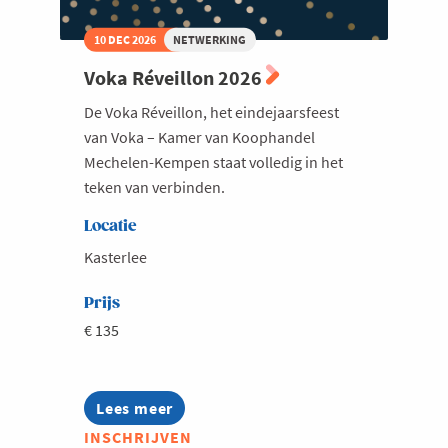
10 DEC 2026
NETWERKING
Voka Réveillon 2026
De Voka Réveillon, het eindejaarsfeest
van Voka – Kamer van Koophandel
Mechelen-Kempen staat volledig in het
teken van verbinden.
Locatie
Kasterlee
Prijs
€ 135
Lees meer
about
Voka
INSCHRIJVEN
Réveillon