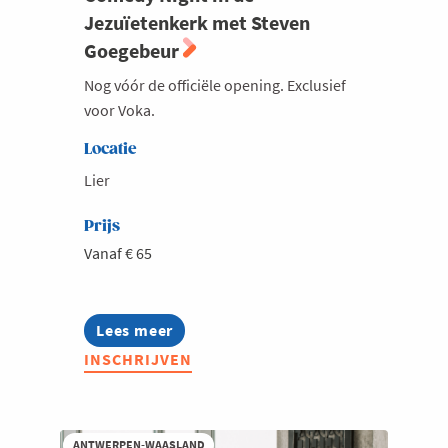
Jezuïetenkerk met Steven
Goegebeur
Nog vóór de officiële opening. Exclusief
voor Voka.
Locatie
Lier
Prijs
Vanaf € 65
Lees meer
about
Comedy
INSCHRIJVEN
Night
in
de
Jezuïetenkerk
met
ANTWERPEN-WAASLAND