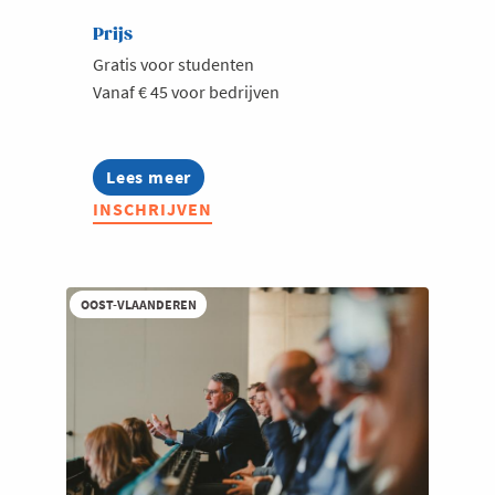
Prijs
Gratis voor studenten
Vanaf € 45 voor bedrijven
Lees meer
about
Voka
INSCHRIJVEN
Lokaal
Neteland:
Kansen
om
de
OOST-VLAANDEREN
hoek