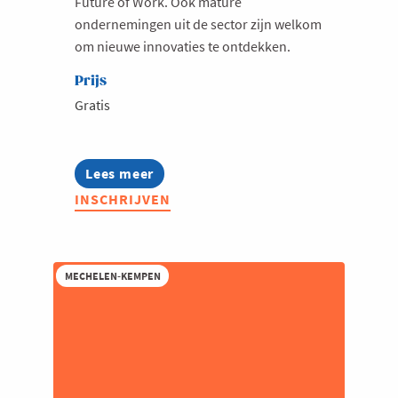
Future of Work. Ook mature
ondernemingen uit de sector zijn welkom
om nieuwe innovaties te ontdekken.
Prijs
Gratis
Lees meer
about
Jong
INSCHRIJVEN
Voka
Breakfastclub:
HR
&
Future
MECHELEN-KEMPEN
of
Work