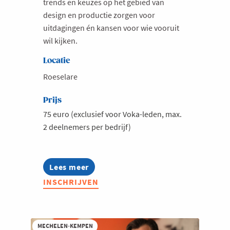
trends en keuzes op het gebied van
design en productie zorgen voor
Milieu
uitdagingen én kansen voor wie vooruit
Mobiliteit
wil kijken.
Netwerking
Locatie
Onderwijs
Roeselare
Opvolging en Overname
Prijs
Persoonlijke vaardigheden
75 euro (exclusief voor Voka-leden, max.
Regeringsvorming
2 deelnemers per bedrijf)
Retail
Ruimtelijke ordening en Infrastructuur
Lees meer
about
Scale-ups
Voka
INSCHRIJVEN
Ladies:
Starten
Leading
Ladies
Strategie
in
Fashion
Supply Chain
MECHELEN-KEMPEN