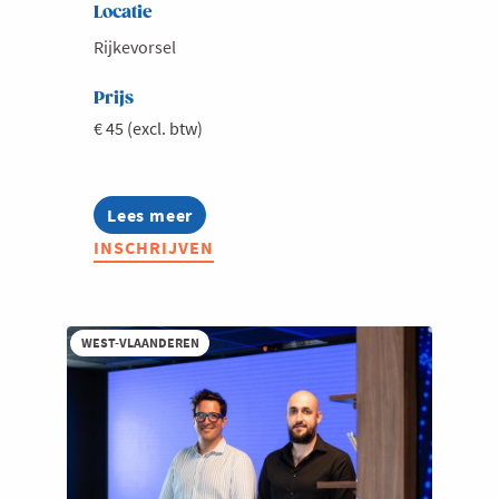
Locatie
Rijkevorsel
Prijs
€ 45 (excl. btw)
Lees meer
about
Voka
INSCHRIJVEN
Lokaal
Kempen
Noord
-
Najaarsdrink
WEST-VLAANDEREN
met
Wim
De
Vos,
CEO
Campine