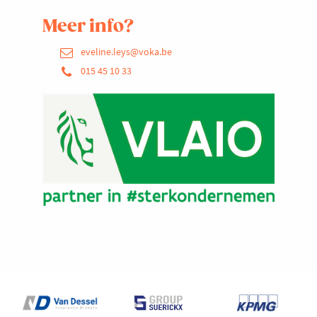
Meer info?
eveline.leys@voka.be
015 45 10 33