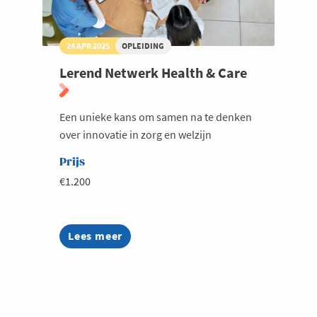
24 APR 2025
OPLEIDING
Lerend Netwerk Health & Care
Een unieke kans om samen na te denken
over innovatie in zorg en welzijn
Prijs
€1.200
Lees meer
about
Lerend
Netwerk
Health
&
Care