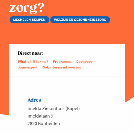
zorg?
MECHELEN-KEMPEN
WELZIJN EN GEZONDHEIDSZORG
Direct naar:
What's in it for me?
Programma
Doelgroep
Jouw expert
Ook interessant voor jou
Adres
Imelda Ziekenhuis (Kapel)
Imeldalaan 9
2820 Bonheiden