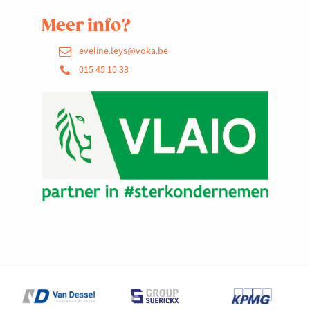
Meer info?
eveline.leys@voka.be
015 45 10 33