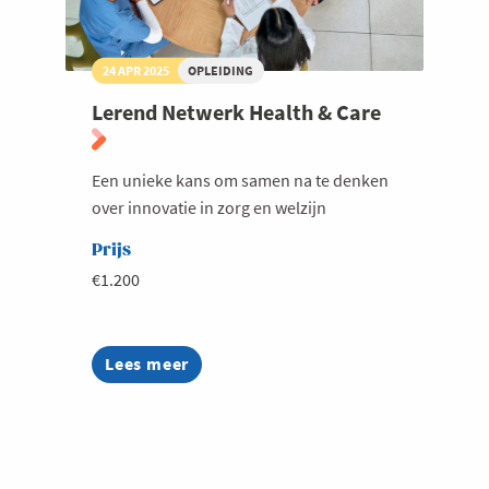
24 APR 2025
OPLEIDING
Lerend Netwerk Health & Care
Een unieke kans om samen na te denken
over innovatie in zorg en welzijn
Prijs
€1.200
Lees meer
about
Lerend
Netwerk
Health
&
Care