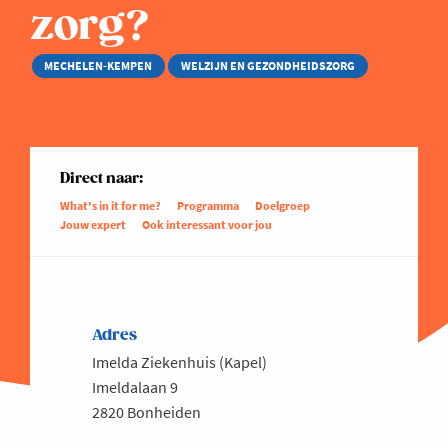
zorg?
MECHELEN-KEMPEN
WELZIJN EN GEZONDHEIDSZORG
Direct naar:
What's in it for me?
Programma
Doelgroep
Jouw expert
Ook interessant voor jou
Adres
Imelda Ziekenhuis (Kapel)
Imeldalaan 9
2820 Bonheiden