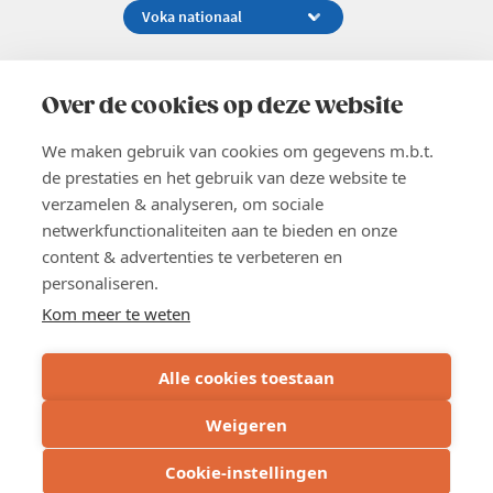
Koningsstraat 154-158, 1000 Brussel
02 229 81 11
Over de cookies op deze website
info@voka.be
We maken gebruik van cookies om gegevens m.b.t.
de prestaties en het gebruik van deze website te
verzamelen & analyseren, om sociale
netwerkfunctionaliteiten aan te bieden en onze
content & advertenties te verbeteren en
EN
personaliseren.
Pers
Nieuwsbrief
Kom meer te weten
Vacatures
Word lid
Alle cookies toestaan
Voka 2026
Algemene voorwaarden
Weigeren
Privacyverklaring
Inschrijven
Cookie verklaring
Cookie-instellingen
Cookie instellingen