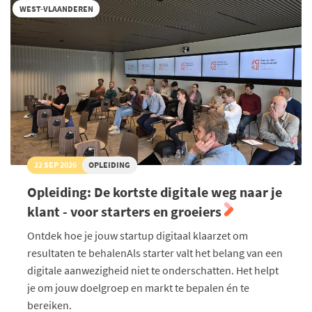
van
WEST-VLAANDEREN
de
klant
22 SEP 2026
OPLEIDING
Opleiding: De kortste digitale weg naar je
klant - voor starters en groeiers
Ontdek hoe je jouw startup digitaal klaarzet om
resultaten te behalenAls starter valt het belang van een
digitale aanwezigheid niet te onderschatten. Het helpt
je om jouw doelgroep en markt te bepalen én te
bereiken.