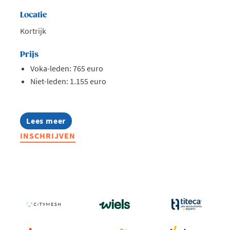
Locatie
Kortrijk
Prijs
Voka-leden: 765 euro
Niet-leden: 1.155 euro
Lees meer
about
Opleiding:
INSCHRIJVEN
De
kortste
digitale
weg
naar
je
klant
-
voor
starters