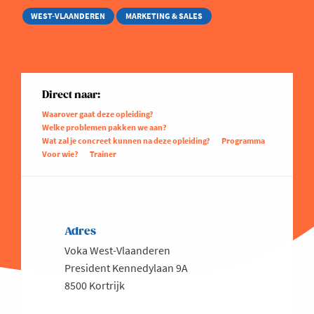
WEST-VLAANDEREN
MARKETING & SALES
Direct naar:
Waarover gaat deze opleiding?
Welke problemen pakken we aan?
Wat zal je concreet kunnen na deze opleiding?
Programma
Voor wie?
Trainer
Adres
Voka West-Vlaanderen
President Kennedylaan 9A
8500 Kortrijk