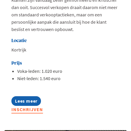
dan ooit. Succesvol verkopen draait daarom niet meer
om standaard verkooptactieken, maar om een
persoonlijke aanpak die aansluit bij hoe de klant
beslist en vertrouwen opbouwt.
Locatie
Kortrijk
Prijs
Voka-leden: 1.020 euro
Niet-leden: 1.540 euro
Lees meer
about
Opleiding:
INSCHRIJVEN
Consultatief
verkopen
op
maat