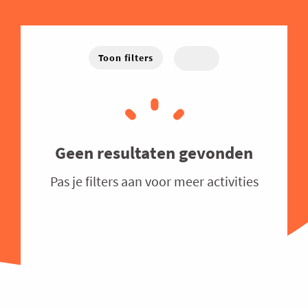
Energie
West-Vlaanderen
Hybride
Traject
Familiebedrijven
Online
Financieel
Toon filters
Good Governance
Groeien
Haven
Human Resources
Geen resultaten gevonden
Industrie
Pas je filters aan voor meer activities
Innovatie
Internationaal Ondernemen
Juridisch
Logistiek en Transport
Luchtvaart
Marketing & Sales