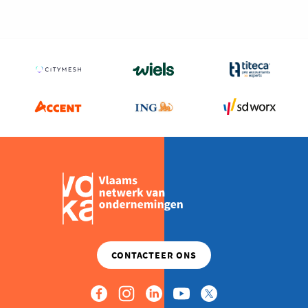
Milieu
Mobiliteit
Netwerking
Onderwijs
Opvolging en Overname
Persoonlijke vaardigheden
Regeringsvorming
Retail
Ruimtelijke ordening en Infrastructuur
Scale-ups
Starten
Strategie
Supply Chain