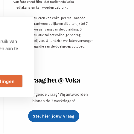
van foto en/of film - dat nadien via Voka-
mediakanalen kan worden gebruikt.
Kosteloos annuleren kan enkel per mail naar de
genoemde verantwoordelijke en dit uiterlijk tot 7
werkdagen voor aanvang van de opleiding. Bij
laattijdige annulatie zal het volledige bedrag
ruik van
verschuldigd blijven. U kunt zich wel laten vervangen
door een collega die aan de doelgroep voldoet.
en aan te
Vraag het @ Voka
llingen
Een prangende vraag? Wij antwoorden
binnen de 2 werkdagen!
Stel hier jouw vraag