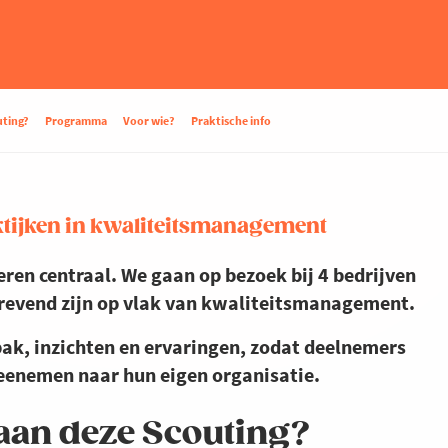
ting?
Programma
Voor wie?
Praktische info
aktijken in kwaliteitsmanagement
reren centraal. We gaan op bezoek bij 4 bedrijven
strevend zijn op vlak van kwaliteitsmanagement.
ak, inzichten en ervaringen, zodat deelnemers
meenemen naar hun eigen organisatie.
an deze Scouting?