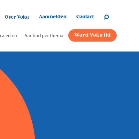
Aanmelden
Contact
Over Voka
rajecten
Aanbod per thema
Word Voka lid