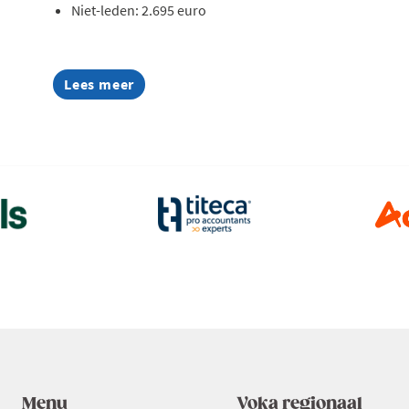
Niet-leden: 2.695 euro
Lees meer
about
AI
Summer
Week
2026
Menu
Voka regionaal