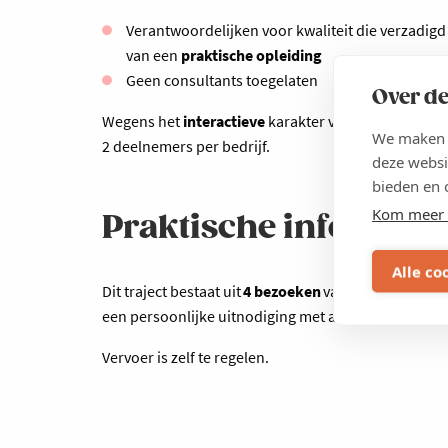
Verantwoordelijken voor kwaliteit die verzadigd
van een
praktische opleiding
Geen consultants toegelaten
Over de
Wegens het
interactieve
karakter van deze opleidin
We maken g
2 deelnemers per bedrijf.
deze websi
bieden en 
Kom meer 
Praktische info
Alle co
Dit traject bestaat uit
4 bezoeken
van telkens
4 uur
,
een persoonlijke uitnodiging met alle details over 
Vervoer is zelf te regelen.