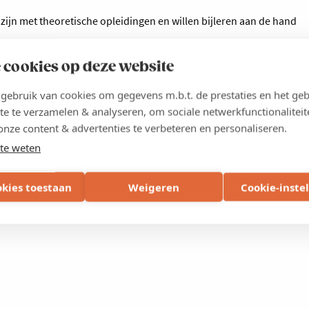
 zijn met theoretische opleidingen en willen bijleren aan de hand
 cookies op deze website
g is het aantal deelnemers beperkt tot 25, met een maximum van
ebruik van cookies om gegevens m.b.t. de prestaties en het geb
te te verzamelen & analyseren, om sociale netwerkfunctionaliteit
onze content & advertenties te verbeteren en personaliseren.
te weten
okies toestaan
Weigeren
Cookie-inste
 afgerond met een smakelijke lunch. Je ontvangt vooraf telkens
het bezoek.