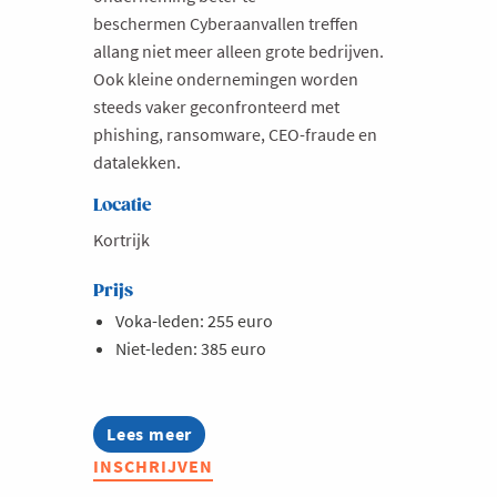
beschermen Cyberaanvallen treffen
allang niet meer alleen grote bedrijven.
Ook kleine ondernemingen worden
steeds vaker geconfronteerd met
phishing, ransomware, CEO-fraude en
datalekken.
Locatie
Kortrijk
Prijs
Voka-leden: 255 euro
Niet-leden: 385 euro
Lees meer
about
Opleiding:
INSCHRIJVEN
Cybersecurity
in