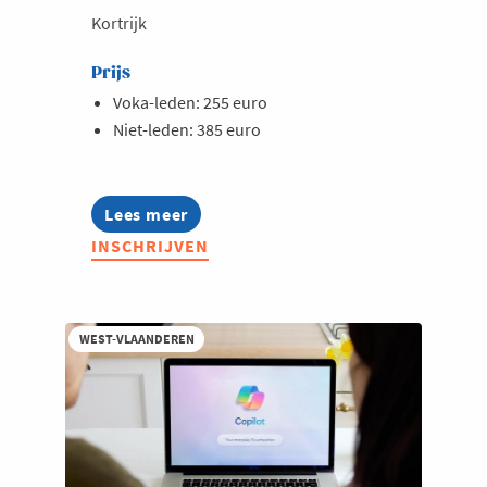
Kortrijk
Prijs
Voka-leden: 255 euro
Niet-leden: 385 euro
Lees meer
about
Opleiding:
INSCHRIJVEN
Copilot
voor
hr-
professionals
-
WEST-VLAANDEREN
verdieping
&
hr-
agents