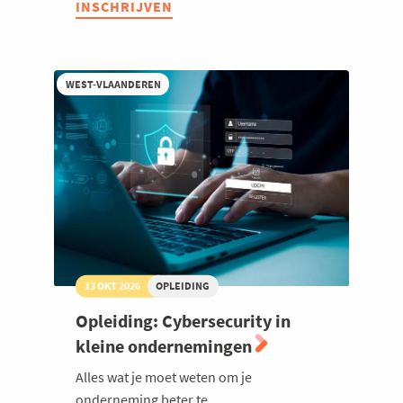
INSCHRIJVEN
SEO
in
tijden
van
AI
WEST-VLAANDEREN
-
vindbaar
blijven
met
GEO
13 OKT 2026
OPLEIDING
Opleiding: Cybersecurity in
kleine ondernemingen
Alles wat je moet weten om je
onderneming beter te