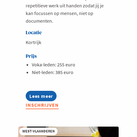
repetitieve werk uit handen zodat jij je
kan focussen op mensen, niet op
documenten.
Locatie
Kortrijk
Prijs
Voka-leden: 255 euro
Niet-leden: 385 euro
Lees meer
about
Opleiding:
INSCHRIJVEN
Werken
met
Claude
voor
hr-
WEST-VLAANDEREN
professionals