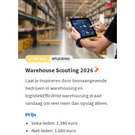
competitief
voordeel
17 SEP 2026
OPLEIDING
Warehouse Scouting 2026
Laat je inspireren door toonaangevende
bedrijven in warehousing en
logistiekEfficiënte warehousing draait
vandaag om veel meer dan opslag alleen.
Prijs
Voka-leden: 1.380 euro
Niet-leden: 1.660 euro