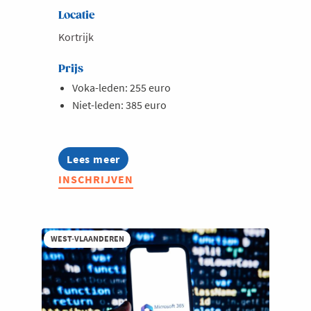
Locatie
Kortrijk
Prijs
Voka-leden: 255 euro
Niet-leden: 385 euro
Lees meer
about
Opleiding:
INSCHRIJVEN
Werken
met
Copilot
voor
hr-
WEST-VLAANDEREN
professionals