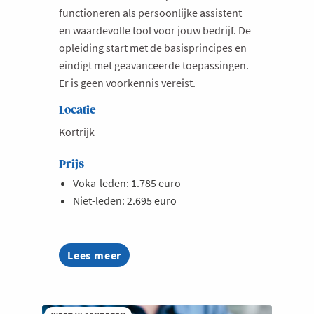
functioneren als persoonlijke assistent
en waardevolle tool voor jouw bedrijf. De
opleiding start met de basisprincipes en
eindigt met geavanceerde toepassingen.
Er is geen voorkennis vereist.
Locatie
Kortrijk
Prijs
Voka-leden: 1.785 euro
Niet-leden: 2.695 euro
Lees meer
about
AI
Summer
Week
2026