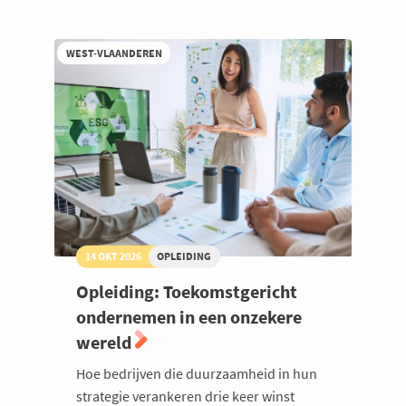
kleine
ondernemingen
WEST-VLAANDEREN
14 OKT 2026
OPLEIDING
Opleiding: Toekomstgericht
ondernemen in een onzekere
wereld
Hoe bedrijven die duurzaamheid in hun
strategie verankeren drie keer winst