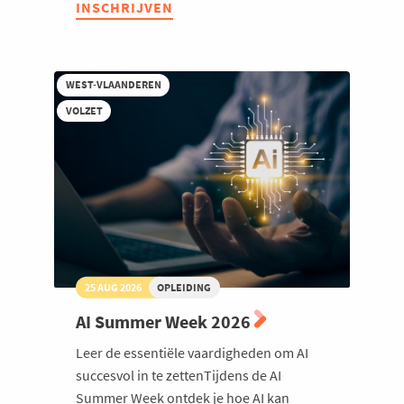
INSCHRIJVEN
AI
Welzijn en gezondheidszorg
in
hr
toegepast
WEST-VLAANDEREN
VOLZET
25 AUG 2026
OPLEIDING
AI Summer Week 2026
Leer de essentiële vaardigheden om AI
succesvol in te zettenTijdens de AI
Summer Week ontdek je hoe AI kan