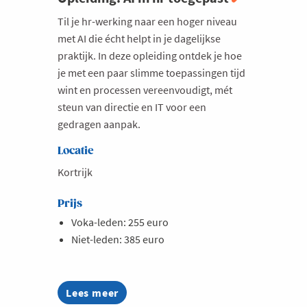
Milieu
Til je hr-werking naar een hoger niveau
met AI die écht helpt in je dagelijkse
Mobiliteit
praktijk. In deze opleiding ontdek je hoe
Netwerking
je met een paar slimme toepassingen tijd
wint en processen vereenvoudigt, mét
Onderwijs
steun van directie en IT voor een
Opvolging en Overname
gedragen aanpak.
Persoonlijke vaardigheden
Locatie
Regeringsvorming
Kortrijk
Retail
Prijs
Ruimtelijke ordening en Infrastructuur
Voka-leden: 255 euro
Scale-ups
Niet-leden: 385 euro
Starten
Strategie
Lees meer
about
Supply Chain
Opleiding: