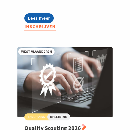
Lees meer
about
Warehouse
INSCHRIJVEN
Scouting
2026
WEST-VLAANDEREN
17 SEP 2026
OPLEIDING
Quality Scouting 2026