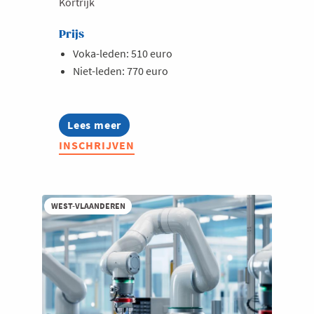
Kortrijk
Prijs
Voka-leden: 510 euro
Niet-leden: 770 euro
Lees meer
about
Opleiding:
INSCHRIJVEN
Vereenvoudig
je
administratie
met
AI
WEST-VLAANDEREN
en
RPA