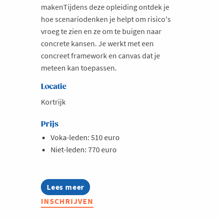
makenTijdens deze opleiding ontdek je
hoe scenariodenken je helpt om risico's
vroeg te zien en ze om te buigen naar
concrete kansen. Je werkt met een
concreet framework en canvas dat je
meteen kan toepassen.
Locatie
Kortrijk
Prijs
Voka-leden: 510 euro
Niet-leden: 770 euro
Lees meer
about
Opleiding:
INSCHRIJVEN
Toekomstgericht
ondernemen