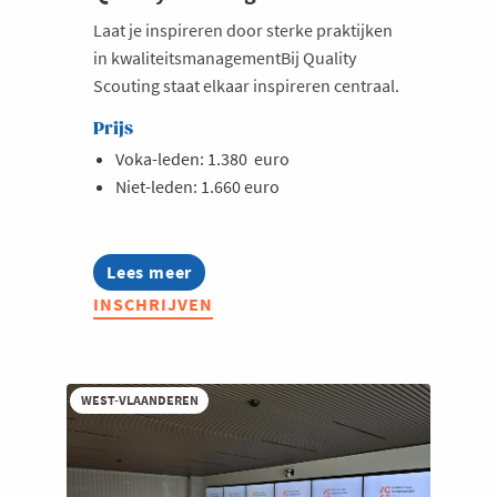
Laat je inspireren door sterke praktijken
in kwaliteitsmanagementBij Quality
Scouting staat elkaar inspireren centraal.
Prijs
Voka-leden: 1.380 euro
Niet-leden: 1.660 euro
Lees meer
about
Quality
INSCHRIJVEN
Scouting
2026
WEST-VLAANDEREN