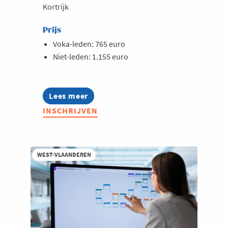
Kortrijk
Prijs
Voka-leden: 765 euro
Niet-leden: 1.155 euro
Lees meer
about
Opleiding:
INSCHRIJVEN
De
kortste
digitale
weg
naar
WEST-VLAANDEREN
je
klant
-
voor
starters
en
groeiers