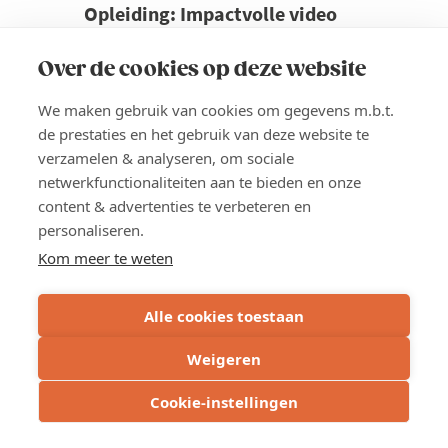
Opleiding: Impactvolle video
maken en monteren met je
smartphone
Over de cookies op deze website
Video is vandaag onmisbaar in elke
We maken gebruik van cookies om gegevens m.b.t.
marketingaanpak. Maar hoe zet je video
de prestaties en het gebruik van deze website te
slim en doelgericht in? Hoe zorg je dat je
verzamelen & analyseren, om sociale
smartphonevideo’s niet alleen mooi zijn,
netwerkfunctionaliteiten aan te bieden en onze
maar ook bijdragen aan je bedrijfs- en
content & advertenties te verbeteren en
marketingdoelen?
personaliseren.
Kom meer te weten
Prijs
Voka-leden: 765 euro
Alle cookies toestaan
Niet-leden: 1.155 euro
Weigeren
Lees meer
about
Cookie-instellingen
Opleiding:
INSCHRIJVEN
Impactvolle