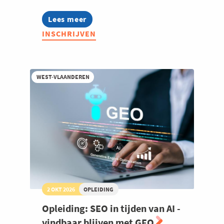
Lees meer
about
Lean
INSCHRIJVEN
Scouting
2026
WEST-VLAANDEREN
2 OKT 2026
OPLEIDING
Opleiding: SEO in tijden van AI -
vindbaar blijven met GEO