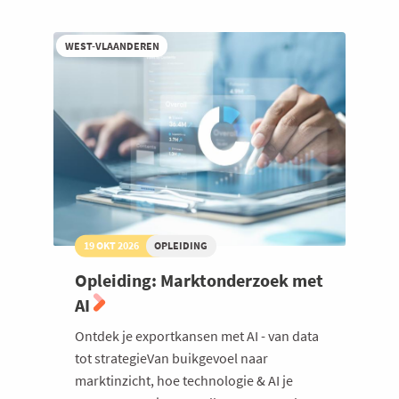
in
een
onzekere
WEST-VLAANDEREN
wereld
19 OKT 2026
OPLEIDING
Opleiding: Marktonderzoek met
AI
Ontdek je exportkansen met AI - van data
tot strategieVan buikgevoel naar
marktinzicht, hoe technologie & AI je