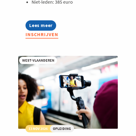
Niet-leden: 385 euro
Lees meer
about
Opleiding:
INSCHRIJVEN
AI
voor
marketeers
WEST-VLAANDEREN
13 NOV 2026
OPLEIDING