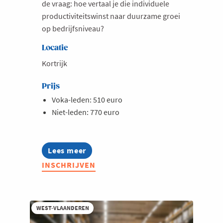
de vraag: hoe vertaal je die individuele
productiviteitswinst naar duurzame groei
op bedrijfsniveau?
Locatie
Kortrijk
Prijs
Voka-leden: 510 euro
Niet-leden: 770 euro
Lees meer
about
Opleiding:
INSCHRIJVEN
AI-
strategie
-
van
technologie
WEST-VLAANDEREN
naar