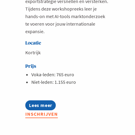
exportstrategie versnellen en versterken.
Tijdens deze workshopreeks leer je
hands-on met AI-tools marktonderzoek
te voeren voor jouw internationale
expansie.
Locatie
Kortrijk
Prijs
Voka-leden: 765 euro
Niet-leden: 1.155 euro
Lees meer
about
Opleiding:
INSCHRIJVEN
Marktonderzoek
met
AI