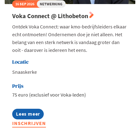
16 SEP 2026
NETWERKING
Voka Connect @ Lithobeton
Ontdek Voka Connect: waar kmo-bedrijfsleiders elkaar
echt ontmoeten! Ondernemen doe je niet alleen. Het
belang van een sterk netwerk is vandaag groter dan
ooit - daarover is iedereen het eens.
Locatie
Snaaskerke
Prijs
75 euro (exclusief voor Voka-leden)
Lees meer
about
Voka
INSCHRIJVEN
Connect
@
Lithobeton