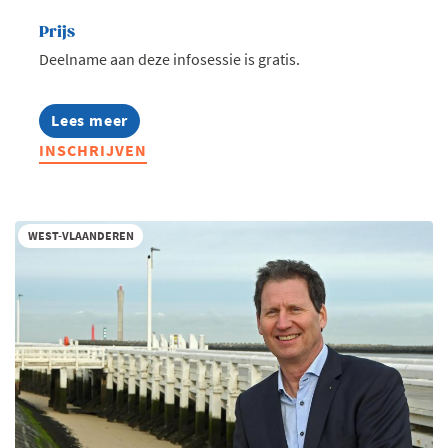
Prijs
Deelname aan deze infosessie is gratis.
Lees meer
about
Infosessie:
INSCHRIJVEN
MBA
Highlights
2027
WEST-VLAANDEREN