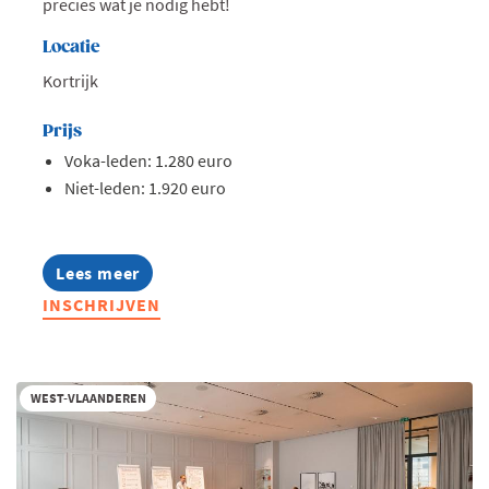
precies wat je nodig hebt!
Locatie
Kortrijk
Prijs
Voka-leden: 1.280 euro
Niet-leden: 1.920 euro
Lees meer
about
Lerend
INSCHRIJVEN
Netwerk
Management
Assistants
2026
WEST-VLAANDEREN