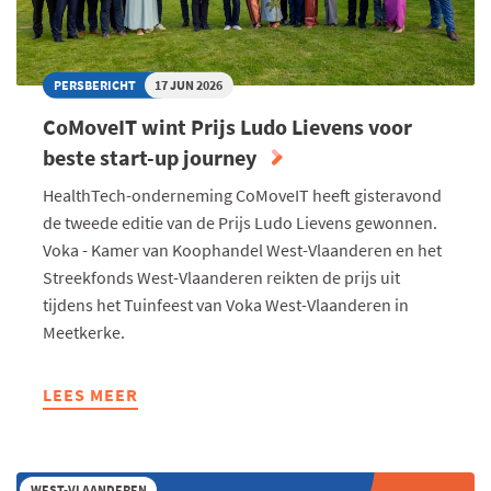
PERSBERICHT
17 JUN 2026
CoMoveIT wint Prijs Ludo Lievens voor
beste start-up journey
HealthTech-onderneming CoMoveIT heeft gisteravond
de tweede editie van de Prijs Ludo Lievens gewonnen.
Voka - Kamer van Koophandel West-Vlaanderen en het
Streekfonds West-Vlaanderen reikten de prijs uit
tijdens het Tuinfeest van Voka West-Vlaanderen in
Meetkerke.
LEES MEER
ABOUT
COMOVEIT
WINT
PRIJS
WEST-VLAANDEREN