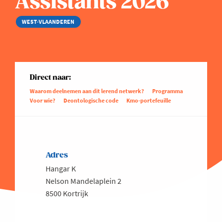
Assistants 2026
WEST-VLAANDEREN
Direct naar:
Waarom deelnemen aan dit lerend netwerk?
Programma
Voor wie?
Deontologische code
Kmo-portefeuille
Adres
Hangar K
Nelson Mandelaplein 2
8500 Kortrijk