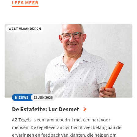
LEES MEER
ABOUT
CONGRES
KUSTVASTGOED
2050:
WEST-VLAANDEREN
TOEKOMSTIGE
OPPORTUNITEITEN
EN
VALKUILEN
NIEUWS
12 JUN 2026
De Estafette: Luc Desmet
AZ Tegels is een familiebedrijf met een hart voor
mensen. De tegelleverancier hecht veel belang aan de
ervaringen en feedback van klanten, die helpen om