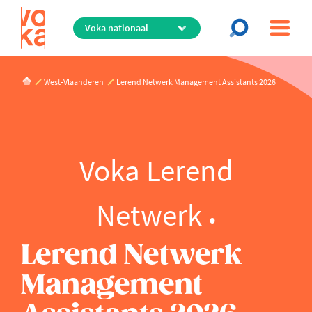
Overslaan
en
naar
de
inhoud
West-Vlaanderen
Lerend Netwerk Management Assistants 2026
gaan
Voka Lerend
Netwerk
Lerend Netwerk
Management