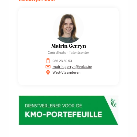
Mairin Gerryn
Coördinator Talentcenter
056 23 50 53
mairin.gerryn@voka.be
West-Vlaanderen