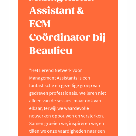
Assistant &
ECM
Coördinator bij
Beaulieu
"Het Lerend Netwerk voor
Management Assistants is een
fantastische en gezellige groep van
gedreven professionals. We leren niet
alleen van de sessies, maar ook van
elkaar, terwijl we waardevolle
netwerken opbouwen en versterken.
Samen groeien we, inspireren we, en
tillen we onze vaardigheden naar een