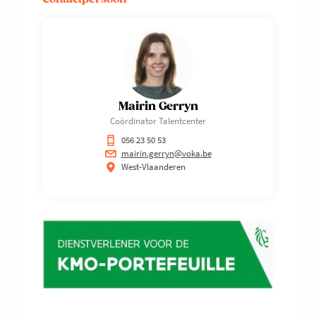
Mairin Gerryn
Coördinator Talentcenter
056 23 50 53
mairin.gerryn@voka.be
West-Vlaanderen