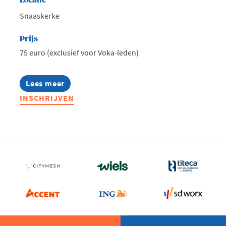
Locatie
Snaaskerke
Prijs
75 euro (exclusief voor Voka-leden)
Lees meer
about
Voka
INSCHRIJVEN
Connect
@
Lithobeton