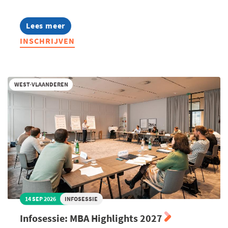
Lees meer
about
Lerend
INSCHRIJVEN
Netwerk
Management
Assistants
2026
WEST-VLAANDEREN
14 SEP 2026
INFOSESSIE
Infosessie: MBA Highlights 2027