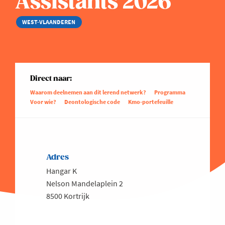
Assistants 2026
WEST-VLAANDEREN
Direct naar:
Waarom deelnemen aan dit lerend netwerk?
Programma
Voor wie?
Deontologische code
Kmo-portefeuille
Adres
Hangar K
Nelson Mandelaplein 2
8500 Kortrijk