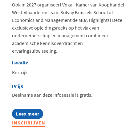
Ook in 2027 organiseert Voka - Kamer van Koophandel
West-Vlaanderen i.s.m. Solvay Brussels School of
Economics and Management de MBA Highlights! Deze
exclusieve opleidingsreeks op het vlak van
ondernemerschap en management combineert
academische kennisoverdracht en
ervaringsuitwisseling.
Locatie
Kortrijk
Prijs
Deelname aan deze infosessie is gratis.
Lees meer
about
Infosessie:
INSCHRIJVEN
MBA
Highlights
2027