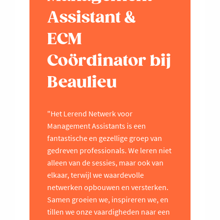
Assistant &
ECM
Coördinator bij
Beaulieu
"Het Lerend Netwerk voor
Management Assistants is een
fantastische en gezellige groep van
gedreven professionals. We leren niet
alleen van de sessies, maar ook van
elkaar, terwijl we waardevolle
netwerken opbouwen en versterken.
Samen groeien we, inspireren we, en
tillen we onze vaardigheden naar een