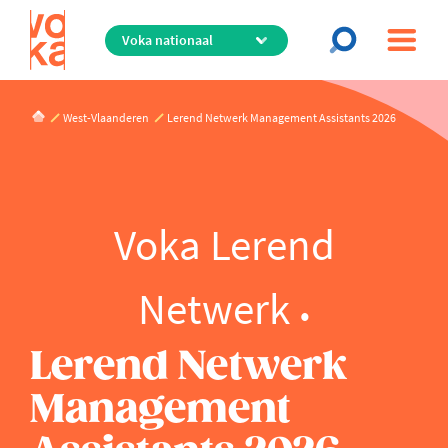
Overslaan
en
naar
de
inhoud
West-Vlaanderen
Lerend Netwerk Management Assistants 2026
gaan
Voka Lerend
Netwerk
Lerend Netwerk
Management