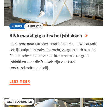
DE
REALITEIT"
NIEUWS
12 JUN 2026
HIVA maakt gigantische ijsblokken
Bibberend naar Europees marktleiderschapWie al ooit
een ijssculptuurfestival bezocht, vergaapt zich aan de
fantastische creaties van de kunstenaars. De grote
ijsblokken voor die festivals zijn van 100%
Oostrozebeekse makelij.
LEES MEER
ABOUT
HIVA
MAAKT
GIGANTISCHE
WEST-VLAANDEREN
IJSBLOKKEN