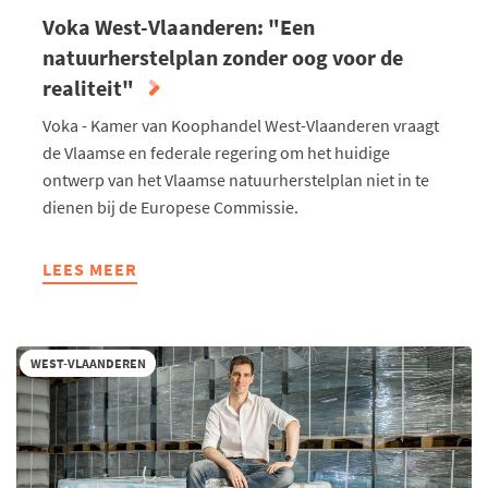
Voka West-Vlaanderen: "Een
natuurherstelplan zonder oog voor de
realiteit"
Voka - Kamer van Koophandel West-Vlaanderen vraagt
de Vlaamse en federale regering om het huidige
ontwerp van het Vlaamse natuurherstelplan niet in te
dienen bij de Europese Commissie.
LEES MEER
ABOUT
VOKA
WEST-
VLAANDEREN:
WEST-VLAANDEREN
"EEN
NATUURHERSTELPLAN
ZONDER
OOG
VOOR