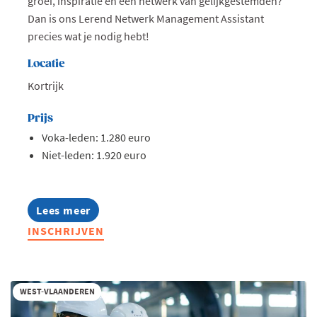
groei, inspiratie en een netwerk van gelijkgestemden?
Dan is ons Lerend Netwerk Management Assistant
precies wat je nodig hebt!
Locatie
Kortrijk
Prijs
Voka-leden: 1.280 euro
Niet-leden: 1.920 euro
Lees meer
about
Lerend
INSCHRIJVEN
Netwerk
Management
Assistants
2026
WEST-VLAANDEREN