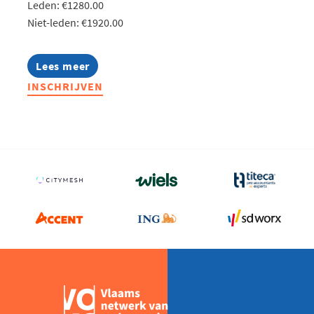
Leden: €1280.00
Niet-leden: €1920.00
Lees meer
about
Lerend
INSCHRIJVEN
Netwerk
Production
Teamleader
2026