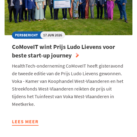
PERSBERICHT
17 JUN 2026
CoMoveIT wint Prijs Ludo Lievens voor
beste start-up journey
HealthTech-onderneming CoMoveIT heeft gisteravond
de tweede editie van de Prijs Ludo Lievens gewonnen.
Voka - Kamer van Koophandel West-Vlaanderen en het
Streekfonds West-Vlaanderen reikten de prijs uit
tijdens het Tuinfeest van Voka West-Vlaanderen in
Meetkerke.
LEES MEER
ABOUT
COMOVEIT
WINT