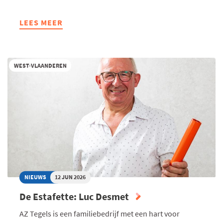
LEES MEER
ABOUT
CONGRES
KUSTVASTGOED
2050:
WEST-VLAANDEREN
TOEKOMSTIGE
OPPORTUNITEITEN
EN
VALKUILEN
NIEUWS
12 JUN 2026
De Estafette: Luc Desmet
AZ Tegels is een familiebedrijf met een hart voor