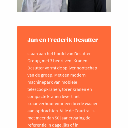
Jan en Frederik Desutter
staan aan het hoofd van Desutter
Group, met 3 bedrijven. Kranen
Desutter vormt de spilvennootschap
van de groep. Met een modern
machinepark van mobiele
telescoopkranen, torenkranen en
compacte kranen levert het
kraanverhuur voor een brede waaier
aan opdrachten. Ville de Courtrai is
met meer dan 50 jaar ervaring de
referentie in dagelijks of in