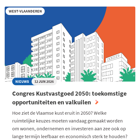
PRIJS
WEST-VLAANDEREN
LUDO
LIEVENS
VOOR
BESTE
START-
UP
JOURNEY
NIEUWS
12 JUN 2026
Congres Kustvastgoed 2050: toekomstige
opportuniteiten en valkuilen
Hoe ziet de Vlaamse kust eruit in 2050? Welke
ruimtelijke keuzes moeten vandaag gemaakt worden
om wonen, ondernemen en investeren aan zee ook op
lange termijn leefbaar en economisch sterk te houden?