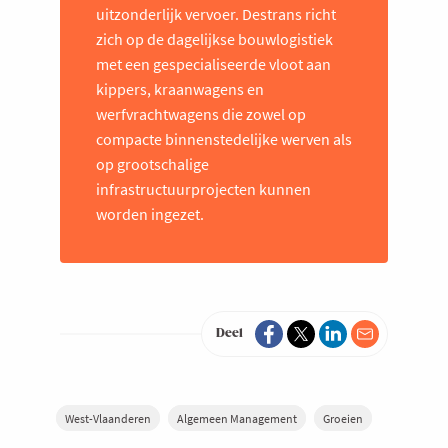
uitzonderlijk vervoer. Destrans richt
zich op de dagelijkse bouwlogistiek
met een gespecialiseerde vloot aan
kippers, kraanwagens en
werfvrachtwagens die zowel op
compacte binnenstedelijke werven als
op grootschalige
infrastructuurprojecten kunnen
worden ingezet.
Deel
West-Vlaanderen
Algemeen Management
Groeien