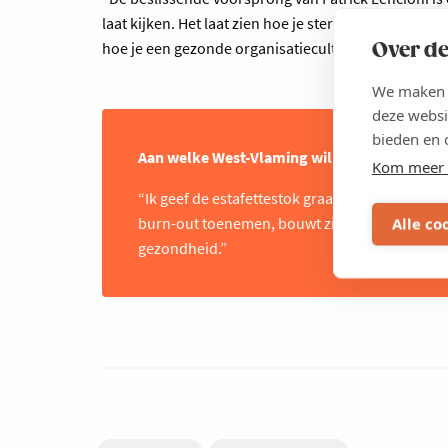
laat kijken. Het laat zien hoe je sterke, effectieve
Over de
hoe je een gezonde organisatiecultuur ontwikkelt.”
We maken g
deze websi
bieden en 
Aan welke West-Vlaming wil je de estafette
Kom meer 
“Ik geef de estafettestok graag door aan Astrid
burn-out toenemen, bouwt zij aan een duurza
Alle co
gezondheid.”