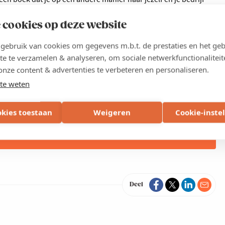
 teams bouwt, welke valkuilen leiderschap met zich meebrengt en
 cookies op deze website
ebruik van cookies om gegevens m.b.t. de prestaties en het geb
te te verzamelen & analyseren, om sociale netwerkfunctionaliteit
onze content & advertenties te verbeteren en personaliseren.
stok doorgeven en waarom?
te weten
 Pattyn van NORD Health Lab. In een tijd waarin uitval en
me oplossing door te focussen op preventieve
okies toestaan
Weigeren
Cookie-inste
Deel