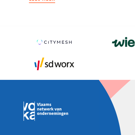
COMOVEIT
WINT
PRIJS
LUDO
LIEVENS
VOOR
BESTE
START-
UP
JOURNEY