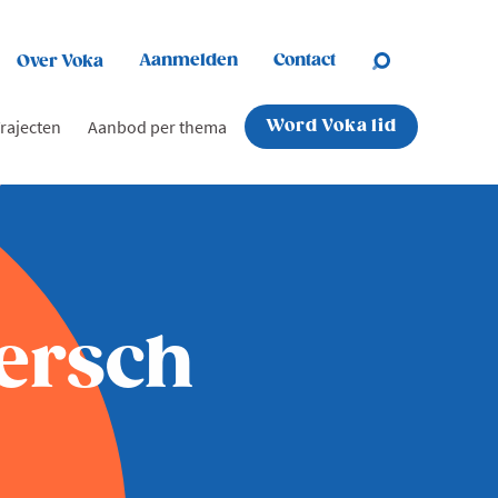
Aanmelden
Contact
Over Voka
rajecten
Aanbod per thema
Word Voka lid
mersch