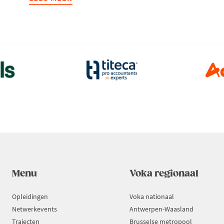
CONGRES
KUSTVASTGOED
2050:
TOEKOMSTIGE
OPPORTUNITEITEN
EN
VALKUILEN
Menu
Voka regionaal
Opleidingen
Voka nationaal
Netwerkevents
Antwerpen-Waasland
Trajecten
Brusselse metropool