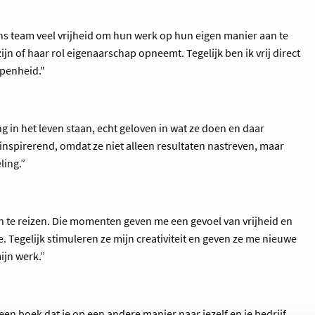
ons team veel vrijheid om hun werk op hun eigen manier aan te
n of haar rol eigenaarschap opneemt. Tegelijk ben ik vrij direct
openheid."
g in het leven staan, echt geloven in wat ze doen en daar
 inspirerend, omdat ze niet alleen resultaten nastreven, maar
ling.”
en te reizen. Die momenten geven me een gevoel van vrijheid en
 Tegelijk stimuleren ze mijn creativiteit en geven ze me nieuwe
ijn werk.”
een boek dat je op een andere manier naar jezelf en je bedrijf