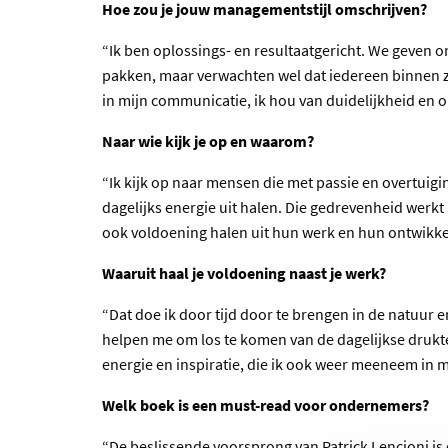
Hoe zou je jouw managementstijl omschrijven?
“Ik ben oplossings- en resultaatgericht. We geven 
pakken, maar verwachten wel dat iedereen binnen zij
in mijn communicatie, ik hou van duidelijkheid en 
Naar wie kijk je op en waarom?
“Ik kijk op naar mensen die met passie en overtuigin
dagelijks energie uit halen. Die gedrevenheid werkt
ook voldoening halen uit hun werk en hun ontwikke
Waaruit haal je voldoening naast je werk?
“Dat doe ik door tijd door te brengen in de natuur 
helpen me om los te komen van de dagelijkse drukte.
energie en inspiratie, die ik ook weer meeneem in m
Welk boek is een must-read voor ondernemers?
“De beslissende voorsprong van Patrick Lencioni is 