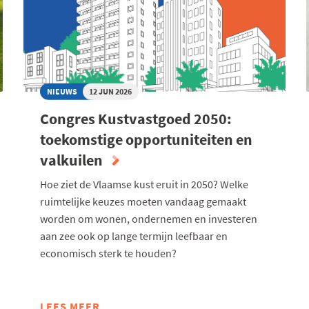
NIEUWS
12 JUN 2026
Congres Kustvastgoed 2050:
toekomstige opportuniteiten en
valkuilen
Hoe ziet de Vlaamse kust eruit in 2050? Welke
ruimtelijke keuzes moeten vandaag gemaakt
worden om wonen, ondernemen en investeren
aan zee ook op lange termijn leefbaar en
economisch sterk te houden?
LEES MEER
ABOUT