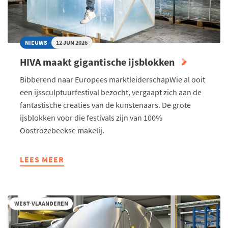
REALITEIT"
NIEUWS
12 JUN 2026
HIVA maakt gigantische ijsblokken
Bibberend naar Europees marktleiderschapWie al ooit
een ijssculptuurfestival bezocht, vergaapt zich aan de
fantastische creaties van de kunstenaars. De grote
ijsblokken voor die festivals zijn van 100%
Oostrozebeekse makelij.
LEES MEER
ABOUT
HIVA
MAAKT
GIGANTISCHE
WEST-VLAANDEREN
IJSBLOKKEN