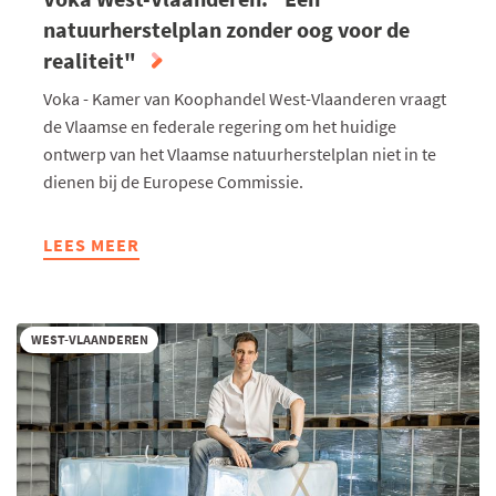
natuurherstelplan zonder oog voor de
realiteit"
Voka - Kamer van Koophandel West-Vlaanderen vraagt
de Vlaamse en federale regering om het huidige
ontwerp van het Vlaamse natuurherstelplan niet in te
dienen bij de Europese Commissie.
LEES MEER
ABOUT
VOKA
WEST-
VLAANDEREN:
WEST-VLAANDEREN
"EEN
NATUURHERSTELPLAN
ZONDER
OOG
VOOR
DE