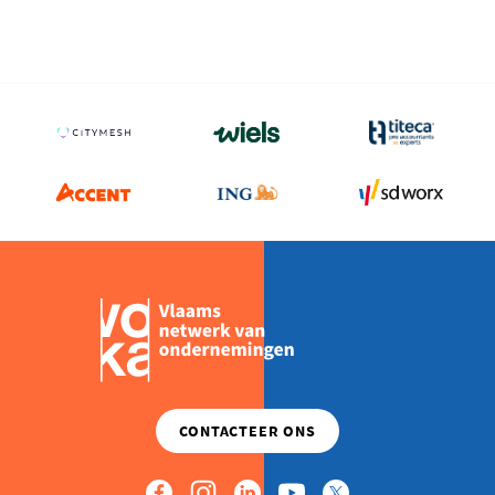
FLINKE
UITBREIDING
VOOR
PAC
COOL
AL
BIJNA
OPNIEUW
TE
KLEIN