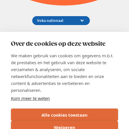
Koningsstraat 154-158, 1000 Brussel
02 229 81 11
Over de cookies op deze website
info@voka.be
We maken gebruik van cookies om gegevens m.b.t.
de prestaties en het gebruik van deze website te
verzamelen & analyseren, om sociale
netwerkfunctionaliteiten aan te bieden en onze
content & advertenties te verbeteren en
EN
personaliseren.
Pers
Nieuwsbrief
Kom meer te weten
Vacatures
Word lid
Alle cookies toestaan
Voka 2026
Algemene voorwaarden
Weigeren
Privacyverklaring