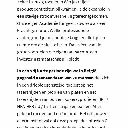
Zeker in 2023, toen er in één jaar tijd 3
productieentiteiten bijkwamen, is de expansie in
een stevige stroomversnelling terechtgekomen.
Onze eigen Academie fungeert sowieso als een
krachtige motor. Welke professionele
achtergrond je ook hebt, je krijgt er alle tijd en
ruimte om de stiel te leren. Dat is één van de
grote voordelen die eigenaar Parcom, een
investeringsmaatschappij, biedt.
In een vrij korte periode zijn we in België
gegroeid naar een team van 70 mensen
dat zich
in een drieploegenstelsel toelegt op het
lasersnijden en plooien van platen en het
lasersnijden van buizen, kokers, profielen (IPE /
HEA-HEB / U / L / T en strips) en balken. Alles
gebeurt on demand en ‘on time’. Het is trouwens
allerminst toeval dat deze groep, die intussen 6
vestigingen telt (2 in Nederland, 3 in Duitsland, 1