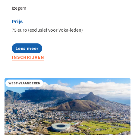
Izegem
Prijs
75 euro (exclusief voor Voka-leden)
Lees meer
about
International
INSCHRIJVEN
Business
Happening
2026
WEST-VLAANDEREN