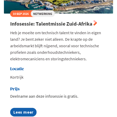
10 SEP 2026
NETWERKING
Infosessie: Talentmissie Zuid-Afrika
Heb je moeite om technisch talent te vinden in eigen
land? Je bent zeker niet alleen. De krapte op de
arbeidsmarkt blijft nijpend, vooral voor technische
profielen zoals onderhoudstechniekers,
elektromecaniciens en storingstechniekers.
Locatie
Kortrijk
Prijs
Deelname aan deze infosessie is gratis.
Lees meer
about
Infosessie: