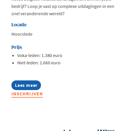
bedrijf? Loop je vast op complexe uitdagingen in een
snel veranderende wereld?
Locatie
Moorslede
Prijs
Voka-leden: 1.380 euro
Niet-leden: 1.660 euro
Lees meer
about
Lerend
INSCHRIJVEN
Netwerk
Quality
2026